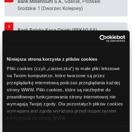
Bank Millennium S.A.
, Gdańsk, Podwale
Grodzkie 1 (Dworzec Kolejowy)
9
Bank Polska Kasa Opieki (PEKAO SA)
,
Gdańsk, Uphagena 27
10
Euronet
, Gdańsk, Al. Rzeczypospolitej 33
Niniejsza strona korzysta z plików cookies
(Centrum Handlowe "ETC Gdańsk")
Pliki cookies (czyli „ciasteczka”) to małe pliki tekstowe
na Twoim komputerze, które tworzone są przez
przeglądarkę internetową podczas przeglądania każdej
11
Bank Millennium S.A.
, Gdańsk, Kołodziejska
strony WWW. Pliki cookies, które są niezbędne do
7-9
prawidłowego funkcjonowania strony internetowej nie
wymagają Twojej zgody. Dla pozostałych plików cookies
wymagana jest zgoda wyrażona przed rozpoczęciem
12
Bank Ochrony Środowiska (BOŚ)
, Gdańsk,
korzystania ze strony WWW.
Podwale Przedmiejskie 30