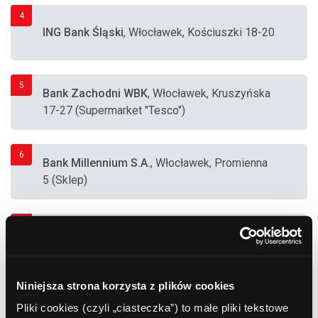
4
ING Bank Śląski
, Włocławek, Kościuszki 18-20
5
Bank Zachodni WBK
, Włocławek, Kruszyńska
17-27 (Supermarket "Tesco")
6
Bank Millennium S.A.
, Włocławek, Promienna
5 (Sklep)
7
eCard
, Włocławek, Cmentarna 10 (Supermarket
"Real")
Niniejsza strona korzysta z plików cookies
8
Pliki cookies (czyli „ciasteczka”) to małe pliki tekstowe
Euronet
, Włocławek, Kościuszki 8 (MultiBank)