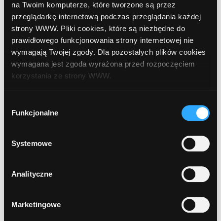
na Twoim komputerze, które tworzone są przez
przeglądarkę internetową podczas przeglądania każdej
strony WWW. Pliki cookies, które są niezbędne do
9
prawidłowego funkcjonowania strony internetowej nie
Bank Zachodni WBK
, Włocławek, Kościuszki 6
wymagają Twojej zgody. Dla pozostałych plików cookies
wymagana jest zgoda wyrażona przed rozpoczęciem
korzystania ze strony WWW.
10
Bank Polska Kasa Opieki (PEKAO SA)
,
Włocławek, Zielony Rynek 11-13 (Urząd
W każdej chwili możesz zmienić decyzję dotyczącą
Wybór
Miasta)
formy korzystania z plików cookies. Więcej:
Polityka
Funkcjonalne
zgody
prywatności
.
Systemowe
1
2
...
6
Analityczne
Marketingowe