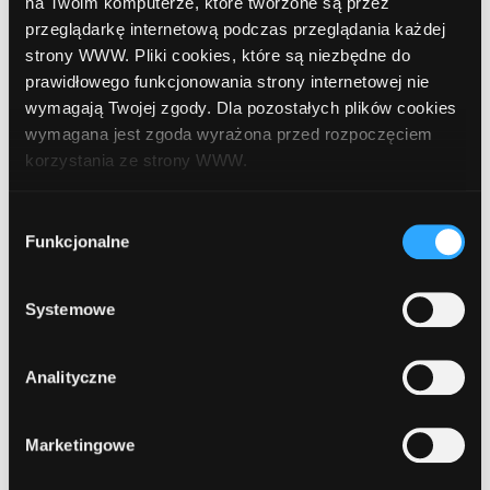
na Twoim komputerze, które tworzone są przez
9
Bank Polska Kasa Opieki (PEKAO SA)
, Łuków,
przeglądarkę internetową podczas przeglądania każdej
Wyszyńskiego 21
strony WWW. Pliki cookies, które są niezbędne do
prawidłowego funkcjonowania strony internetowej nie
wymagają Twojej zgody. Dla pozostałych plików cookies
10
Bank Polskiej Spółdzielczości
, Łuków,
wymagana jest zgoda wyrażona przed rozpoczęciem
Międzyrzecka 62
korzystania ze strony WWW.
W każdej chwili możesz zmienić decyzję dotyczącą
Wybór
11
formy korzystania z plików cookies. Więcej:
Polityka
Funkcjonalne
zgody
SKOK
, Łuków, Spółdzielcza 5
prywatności
.
Systemowe
1
2
Analityczne
Marketingowe