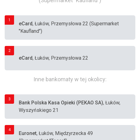
(Supermarket "Kaufland")
1
eCard
, Łuków, Przemysłowa 22 (Supermarket
"Kaufland")
2
eCard
, Łuków, Przemysłowa 22
Inne bankomaty w tej okolicy:
3
Bank Polska Kasa Opieki (PEKAO SA)
, Łuków,
Wyszyńskiego 21
4
Euronet
, Łuków, Międzyrzecka 49