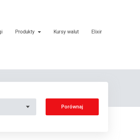
gi
Produkty
Kursy walut
Elixir
Porównaj