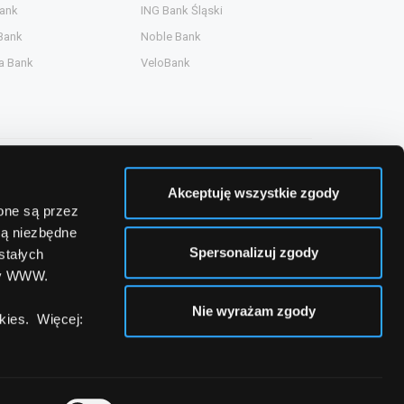
ank
ING Bank Śląski
Bank
Noble Bank
a Bank
VeloBank
Akceptuję wszystkie zgody
zone są przez
są niezbędne
Spersonalizuj zgody
stałych
ny WWW.
Nie wyrażam zgody
ies. Więcej: