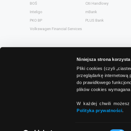
BOŚ
Citi Handlowy
Inteligo
mBank
PKO BP
PLUS Bank
Volkswagen Financial Services
Niniejsza strona korzysta
Grupa Comperia
Pliki cookies (czyli „cias
przeglądarkę internetową 
Comperia.pl
ComperiaA
do prawidłowego funkcjono
eHipoteka.com.pl
ComperiaL
plików cookies wymagana 
ComperiaUbezpieczenia.pl
Compero.
W każdej chwili możesz 
ComperiaRaty.pl
Polityka prywatności
.
Wybór