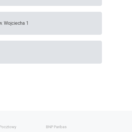
w. Wojciecha 1
 Pocztowy
BNP Paribas