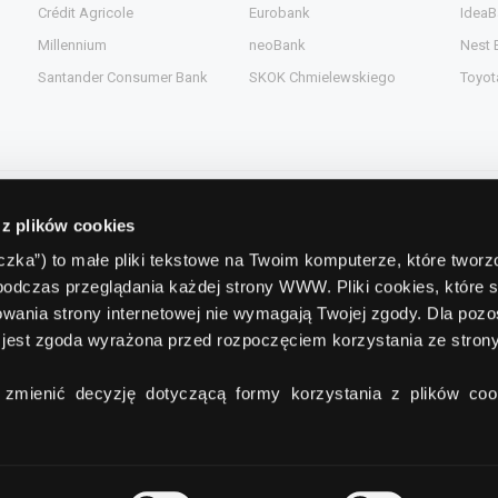
Crédit Agricole
Eurobank
IdeaB
Millennium
neoBank
Nest 
Santander Consumer Bank
SKOK Chmielewskiego
Toyot
 z plików cookies
Kontakt
teczka”) to małe pliki tekstowe na Twoim komputerze, które twor
podczas przeglądania każdej strony WWW. Pliki cookies, które 
gent.pl
Comperia.pl S.A.
wania strony internetowej nie wymagają Twojej zgody. Dla pozo
ead.pl
ul. Konstruktorska 13
(wejście C)
jest zgoda wyrażona przed rozpoczęciem korzystania ze stro
pl
02-673 Warszawa
zmienić decyzję dotyczącą formy korzystania z plików cook
tel./fax:
+48 22 642 91 19