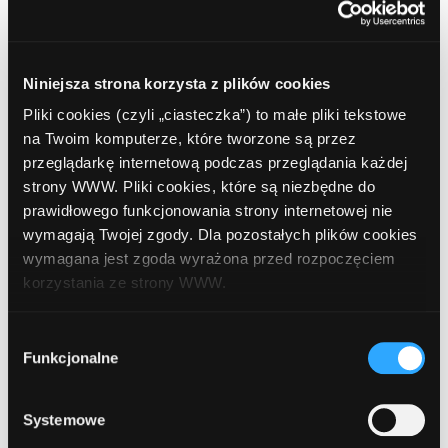
4
PKO BP
, Czarne, ul. Kanałowa 27 (na rogu
Niniejsza strona korzysta z plików cookies
budynku, od strony parkingu)
Pliki cookies (czyli „ciasteczka”) to małe pliki tekstowe
na Twoim komputerze, które tworzone są przez
przeglądarkę internetową podczas przeglądania każdej
strony WWW. Pliki cookies, które są niezbędne do
prawidłowego funkcjonowania strony internetowej nie
wymagają Twojej zgody. Dla pozostałych plików cookies
wymagana jest zgoda wyrażona przed rozpoczęciem
korzystania ze strony WWW.
W każdej chwili możesz zmienić decyzję dotyczącą
Wybór
formy korzystania z plików cookies. Więcej:
Polityka
Funkcjonalne
zgody
prywatności
.
Systemowe