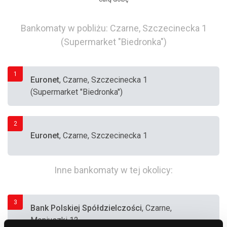
Bankomaty w pobliżu: Czarne, Szczecinecka 1
(Supermarket "Biedronka")
1
Euronet
, Czarne, Szczecinecka 1
(Supermarket "Biedronka")
2
Euronet
, Czarne, Szczecinecka 1
Inne bankomaty w tej okolicy:
3
Bank Polskiej Spółdzielczości
, Czarne,
Moniuszki 12