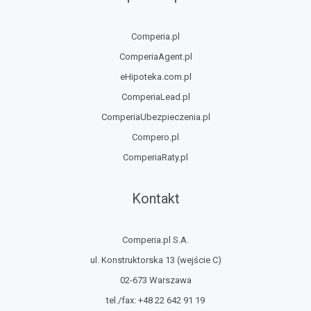
Comperia.pl
ComperiaAgent.pl
eHipoteka.com.pl
ComperiaLead.pl
ComperiaUbezpieczenia.pl
Compero.pl
ComperiaRaty.pl
Kontakt
Comperia.pl S.A.
ul. Konstruktorska 13
(wejście C)
02-673 Warszawa
tel./fax:
+48 22 642 91 19