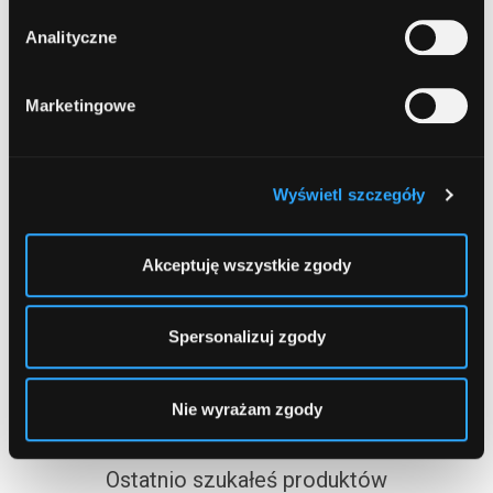
Analityczne
Spis treści
Marketingowe
Bankomaty Czarne
Wyświetl szczegóły
Porównaj oferty
Akceptuję wszystkie zgody
Lokaty
Konta osobiste
Spersonalizuj zgody
Kredyty gotówkowe
Kredyty dla firm
Nie wyrażam zgody
Ostatnio szukałeś produktów