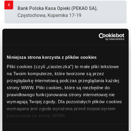
8
Bank Polska Kasa Opieki (PEKAO SA)
,
Częstochowa, Kopernika 17-19
9
Citibank Handlowy
, Częstochowa, Al.
Najświętszej Maryi Panny 26
Niniejsza strona korzysta z plików cookies
10
Bank Polska Kasa Opieki (PEKAO SA)
,
Pliki cookies (czyli „ciasteczka”) to małe pliki tekstowe
Częstochowa, Kopernika 17-19
na Twoim komputerze, które tworzone są przez
przeglądarkę internetową podczas przeglądania każdej
strony WWW. Pliki cookies, które są niezbędne do
11
ING Bank Śląski
, Częstochowa, Al. Wolności
prawidłowego funkcjonowania strony internetowej nie
21c (Dworzec Kolejowy)
wymagają Twojej zgody. Dla pozostałych plików cookies
wymagana jest zgoda wyrażona przed rozpoczęciem
korzystania ze strony WWW.
12
Bank Polska Kasa Opieki (PEKAO SA)
,
W każdej chwili możesz zmienić decyzję dotyczącą
Częstochowa, Spółdzielczości 4