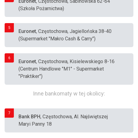
Euronet
, Częstochowa, Sabinowska 62-64
(Szkoła Pożarnictwa)
5
Euronet
, Częstochowa, Jagiellońska 38-40
(Supermarket "Makro Cash & Carry")
6
Euronet
, Częstochowa, Kisielewskiego 8-16
(Centrum Handlowe "M1" - Supermarket
"Praktiker")
Inne bankomaty w tej okolicy:
7
Bank BPH
, Częstochowa, Al. Najświętszej
Maryi Panny 18