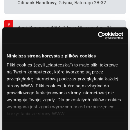
Citibank Handlowy
, Gdynia, Batorego 28-32
9
Bank Zachodni WBK
, Gdynia, Waszyngtona 21
(Centrum Handlowe "Gemini" - Kino
"SilverScreen")
Niniejsza strona korzysta z plików cookies
10
Pliki cookies (czyli „ciasteczka”) to małe pliki tekstowe
ING Bank Śląski
, Gdynia, Skwer Kościuszki 13
na Twoim komputerze, które tworzone są przez
przeglądarkę internetową podczas przeglądania każdej
strony WWW. Pliki cookies, które są niezbędne do
11
prawidłowego funkcjonowania strony internetowej nie
Euro Bank SA
, Gdynia, Świętojańska 74
wymagają Twojej zgody. Dla pozostałych plików cookies
wymagana jest zgoda wyrażona przed rozpoczęciem
korzystania ze strony WWW.
12
Polbank EFG
, Gdynia, Skwer Kościuszki 22
W każdej chwili możesz zmienić decyzję dotyczącą
Wybór