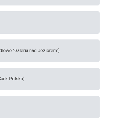
dlowe "Galeria nad Jeziorem")
 Bank Polska)