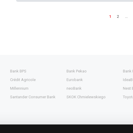
1
2
...
Bank BPS
Bank Pekao
Bank
Crédit Agricole
Eurobank
IdeaB
Millennium
neoBank
Nest 
Santander Consumer Bank
SKOK Chmielewskiego
Toyot