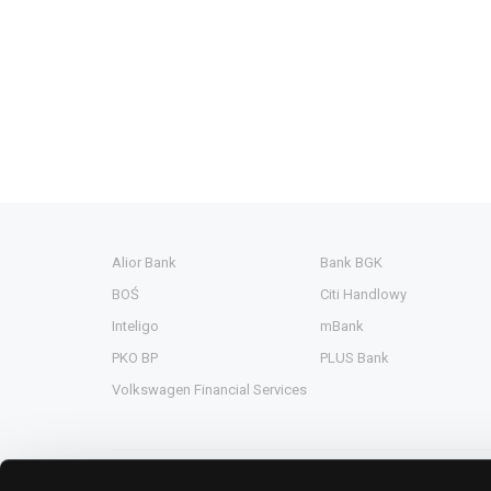
Alior Bank
Bank BGK
BOŚ
Citi Handlowy
Inteligo
mBank
PKO BP
PLUS Bank
Volkswagen Financial Services