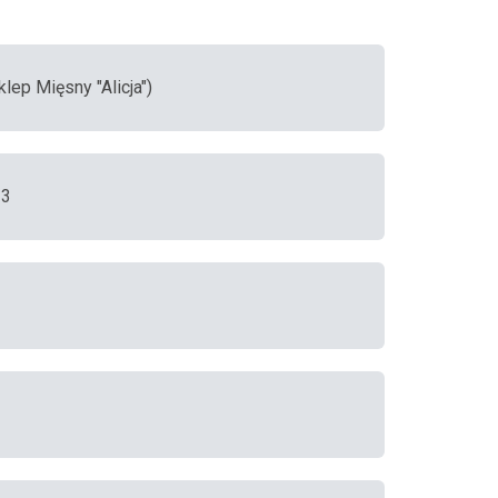
lep Mięsny "Alicja")
 3