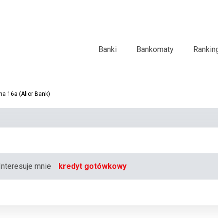
Banki
Bankomaty
Rankin
a 16a (Alior Bank)
Interesuje mnie
kredyt gotówkowy