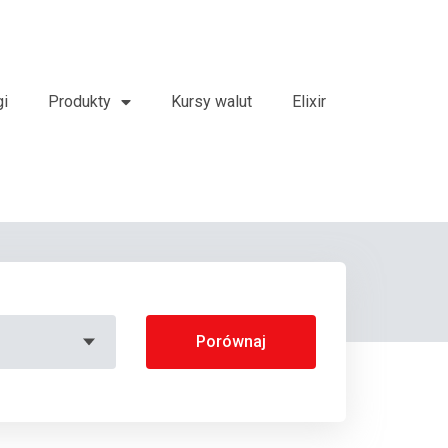
gi
Produkty
Kursy walut
Elixir
Porównaj