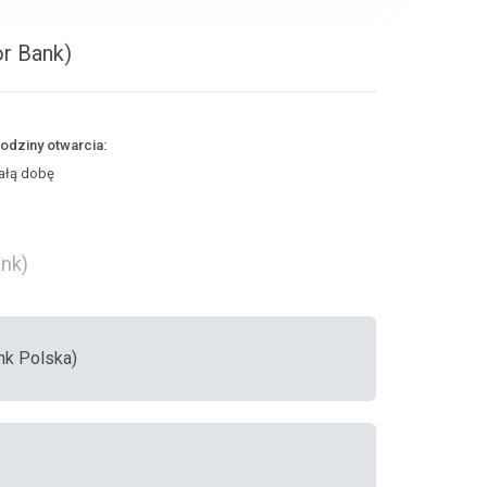
or Bank)
odziny otwarcia:
ałą dobę
ank)
ank Polska)