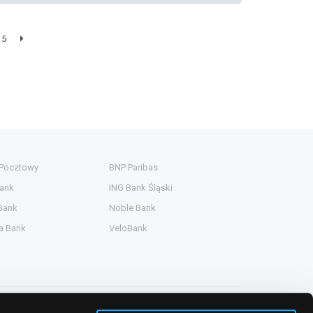
5
 Pocztowy
BNP Paribas
ank
ING Bank Śląski
Bank
Noble Bank
a Bank
VeloBank