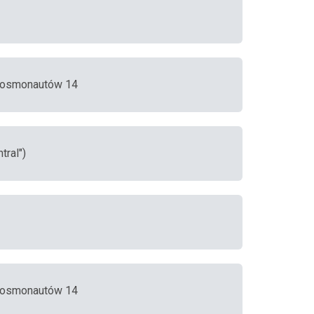
 Kosmonautów 14
tral")
 Kosmonautów 14