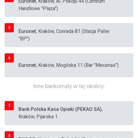
Euronet
, Kraków, Al. Pokoju 44 (Centrum
Handlowe "Plaza")
5
Euronet
, Kraków, Conrada 81 (Stacja Paliw
"BP")
6
Euronet
, Kraków, Mogilska 11 (Bar "Mecenas")
Inne bankomaty w tej okolicy:
7
Bank Polska Kasa Opieki (PEKAO SA)
,
Kraków, Pijarska 1
8