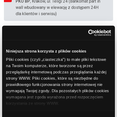
PKO BP
, Kraków, ul. Teligi 24 (Bankomat part in
wall wbudowany w elewację z dostępem 24H
dla klientów i serwisu)
9
Bank Polska Kasa Opieki (PEKAO SA)
,
Kraków, Szeroka 22
Niniejsza strona korzysta z plików cookies
10
Bank Polska Kasa Opieki (PEKAO SA)
,
Pliki cookies (czyli „ciasteczka”) to małe pliki tekstowe
Kraków, Wrocławska 24
na Twoim komputerze, które tworzone są przez
przeglądarkę internetową podczas przeglądania każdej
strony WWW. Pliki cookies, które są niezbędne do
11
prawidłowego funkcjonowania strony internetowej nie
ING Bank Śląski
, Kraków, Zwierzyniecka 29
wymagają Twojej zgody. Dla pozostałych plików cookies
wymagana jest zgoda wyrażona przed rozpoczęciem
korzystania ze strony WWW.
12
Bank Polska Kasa Opieki (PEKAO SA)
,
W każdej chwili możesz zmienić decyzję dotyczącą
Kraków, Kapelanka 1