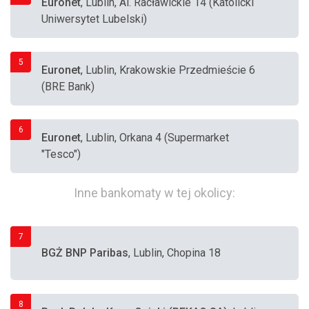
Euronet
, Lublin, Al. Racławickie 14 (Katolicki
Uniwersytet Lubelski)
5
Euronet
, Lublin, Krakowskie Przedmieście 6
(BRE Bank)
6
Euronet
, Lublin, Orkana 4 (Supermarket
"Tesco")
Inne bankomaty w tej okolicy:
7
BGŻ BNP Paribas
, Lublin, Chopina 18
8