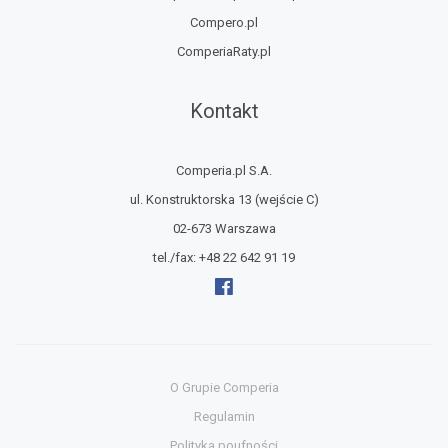
Compero.pl
ComperiaRaty.pl
Kontakt
Comperia.pl S.A.
ul. Konstruktorska 13
(wejście C)
02-673 Warszawa
tel./fax:
+48 22 642 91 19
O Grupie Comperia
Regulamin
Polityka poufności