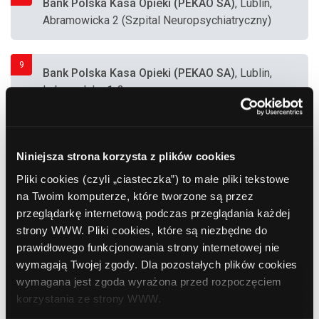
Bank Polska Kasa Opieki (PEKAO SA)
, Lublin,
Abramowicka 2 (Szpital Neuropsychiatryczny)
9
Bank Polska Kasa Opieki (PEKAO SA)
, Lublin,
Lubomelska 1-3
10
Bank Polska Kasa Opieki (PEKAO SA)
, Lublin,
Niniejsza strona korzysta z plików cookies
Plac Curie-Skłodowskiej 5 (Uniwersytet im.
Marii Curie-Skłodowskiej)
Pliki cookies (czyli „ciasteczka”) to małe pliki tekstowe
na Twoim komputerze, które tworzone są przez
przeglądarkę internetową podczas przeglądania każdej
11
PKO BP
, Lublin, ul. Spółdzieczości Pracy 36
strony WWW. Pliki cookies, które są niezbędne do
(Bankomat posadowiony w budynku Centrum
prawidłowego funkcjonowania strony internetowej nie
Handlowe OLIMP)
wymagają Twojej zgody. Dla pozostałych plików cookies
wymagana jest zgoda wyrażona przed rozpoczęciem
korzystania ze strony WWW.
12
Bank Polska Kasa Opieki (PEKAO SA)
, Lublin,