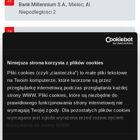
23
Bank Millennium S.A.
, Mielec, Al.
Niepodległości 2
24
SKOK
, Mielec, Al. Niepodległości 5
25
Niniejsza strona korzysta z plików cookies
SKOK
, Mielec, Rynek 1
Pliki cookies (czyli „ciasteczka”) to małe pliki tekstowe
na Twoim komputerze, które tworzone są przez
przeglądarkę internetową podczas przeglądania każdej
26
strony WWW. Pliki cookies, które są niezbędne do
Bank Polska Kasa Opieki (PEKAO SA)
, Mielec,
prawidłowego funkcjonowania strony internetowej nie
Biernackiego 2 (Centrum Handlowe "Galeria
wymagają Twojej zgody. Dla pozostałych plików cookies
Aura")
wymagana jest zgoda wyrażona przed rozpoczęciem
korzystania ze strony WWW.
27
Bank Polska Kasa Opieki (PEKAO SA)
, Mielec,