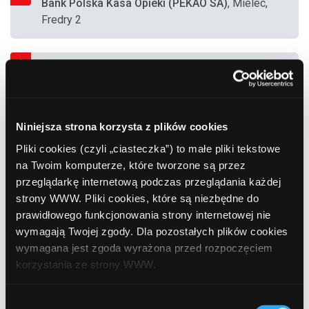
Bank Polska Kasa Opieki (PEKAO SA)
, Mielec,
Fredry 2
9
Bank Polska Kasa Opieki (PEKAO SA)
, Mielec,
Pisarka 10
Niniejsza strona korzysta z plików cookies
10
Bank Polska Kasa Opieki (PEKAO SA)
, Mielec,
Pliki cookies (czyli „ciasteczka”) to małe pliki tekstowe
Fredry 2
na Twoim komputerze, które tworzone są przez
przeglądarkę internetową podczas przeglądania każdej
strony WWW. Pliki cookies, które są niezbędne do
11
Bank Polska Kasa Opieki (PEKAO SA)
, Mielec,
prawidłowego funkcjonowania strony internetowej nie
Pisarka 10
wymagają Twojej zgody. Dla pozostałych plików cookies
wymagana jest zgoda wyrażona przed rozpoczęciem
korzystania ze strony WWW.
12
Bank Polska Kasa Opieki (PEKAO SA)
, Mielec,
Skargi 4 (Sklep "A&K")
W każdej chwili możesz zmienić decyzję dotyczącą
Wybór