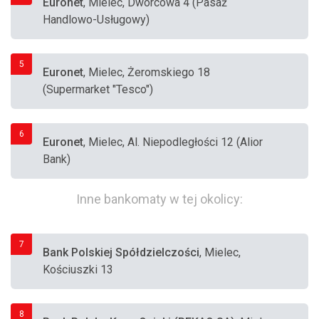
Euronet
, Mielec, Dworcowa 4 (Pasaż
Handlowo-Usługowy)
5
Euronet
, Mielec, Żeromskiego 18
(Supermarket "Tesco")
6
Euronet
, Mielec, Al. Niepodległości 12 (Alior
Bank)
Inne bankomaty w tej okolicy:
7
Bank Polskiej Spółdzielczości
, Mielec,
Kościuszki 13
8