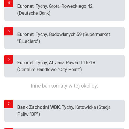
4
Euronet
, Tychy, Grota-Roweckiego 42
(Deutsche Bank)
5
Euronet
, Tychy, Budowlanych 59 (Supermarket
"E.Leclerc")
6
Euronet
, Tychy, Al. Jana Pawła II 16-18
(Centrum Handlowe "City Point")
Inne bankomaty w tej okolicy:
7
Bank Zachodni WBK
, Tychy, Katowicka (Stacja
Paliw "BP")