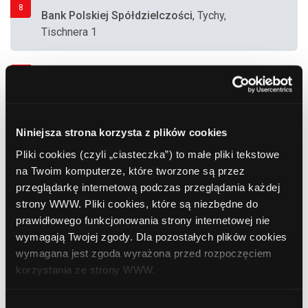
8
Bank Polskiej Spółdzielczości
, Tychy,
Tischnera 1
9
ING Bank Śląski
, Tychy, Burschego 3 (Zakład
Elektroniki Górniczej "ZEG")
Niniejsza strona korzysta z plików cookies
10
ING Bank Śląski
, Tychy, Grota-Roweckiego 53
Pliki cookies (czyli „ciasteczka”) to małe pliki tekstowe
(Supermarket "Azet")
na Twoim komputerze, które tworzone są przez
przeglądarkę internetową podczas przeglądania każdej
strony WWW. Pliki cookies, które są niezbędne do
11
prawidłowego funkcjonowania strony internetowej nie
Euro Bank SA
, Tychy, Grota-Roweckiego 61
wymagają Twojej zgody. Dla pozostałych plików cookies
wymagana jest zgoda wyrażona przed rozpoczęciem
korzystania ze strony WWW.
12
Bank Polska Kasa Opieki (PEKAO SA)
, Tychy,
Turyńska 100 (Zakłady "Fiat Auto Poland")
W każdej chwili możesz zmienić decyzję dotyczącą
Wybór