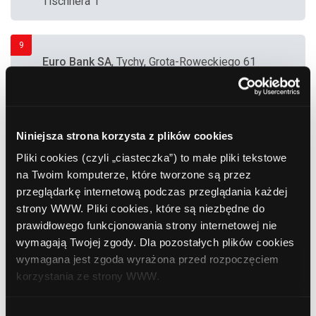
Tischnera 1
9
Euro Bank SA
, Tychy, Grota-Roweckiego 61
10
Bank Polska Kasa Opieki (PEKAO SA)
, Tychy,
Niniejsza strona korzysta z plików cookies
Turyńska 100 (Zakłady "Fiat Auto Poland")
Pliki cookies (czyli „ciasteczka”) to małe pliki tekstowe
na Twoim komputerze, które tworzone są przez
11
Euronet
, Tychy, Kurpińskiego 12 (Punkt Usług
przeglądarkę internetową podczas przeglądania każdej
Finansowych)
strony WWW. Pliki cookies, które są niezbędne do
prawidłowego funkcjonowania strony internetowej nie
wymagają Twojej zgody. Dla pozostałych plików cookies
12
wymagana jest zgoda wyrażona przed rozpoczęciem
Euronet
, Tychy, Al. Jana Pawła II 11 (Dom
korzystania ze strony WWW.
Towarowy "U Barona")
W każdej chwili możesz zmienić decyzję dotyczącą
Wybór