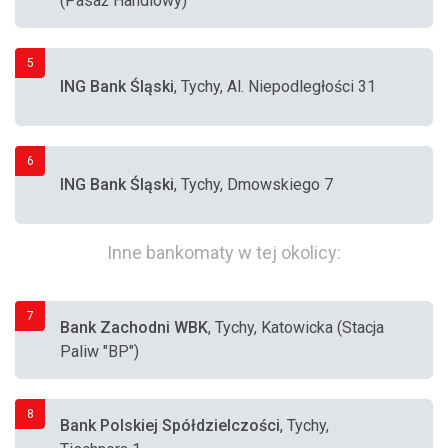
(Pasaż Handlowy)
5
ING Bank Śląski
, Tychy, Al. Niepodległości 31
6
ING Bank Śląski
, Tychy, Dmowskiego 7
Inne bankomaty w tej okolicy:
7
Bank Zachodni WBK
, Tychy, Katowicka (Stacja
Paliw "BP")
8
Bank Polskiej Spółdzielczości
, Tychy,