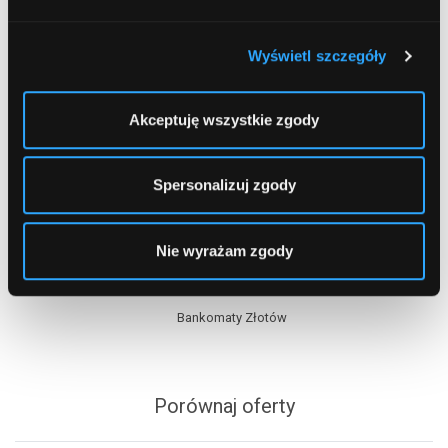
Wyświetl szczegóły
Akceptuję wszystkie zgody
Spersonalizuj zgody
Spis treści
Nie wyrażam zgody
Bankomaty Złotów
Porównaj oferty