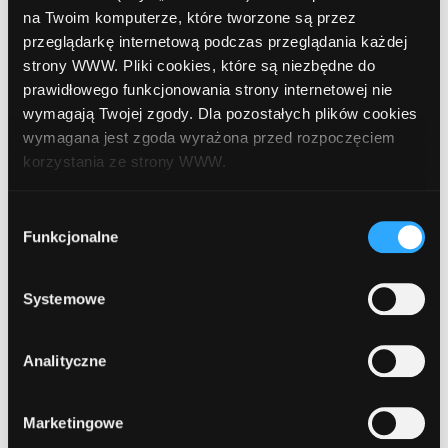
na Twoim komputerze, które tworzone są przez
9
przeglądarkę internetową podczas przeglądania każdej
Spółdzielcza Grupa Bankowa
, Złotów,
strony WWW. Pliki cookies, które są niezbędne do
Szpitalna 24
prawidłowego funkcjonowania strony internetowej nie
wymagają Twojej zgody. Dla pozostałych plików cookies
wymagana jest zgoda wyrażona przed rozpoczęciem
10
Spółdzielcza Grupa Bankowa
, Złotów,
korzystania ze strony WWW.
Wańkowicza 4
W każdej chwili możesz zmienić decyzję dotyczącą
Wybór
formy korzystania z plików cookies. Więcej:
Polityka
Funkcjonalne
11
zgody
prywatności
.
Bank Zachodni WBK
, Złotów, Norwida 6
Systemowe
1
Analityczne
Marketingowe