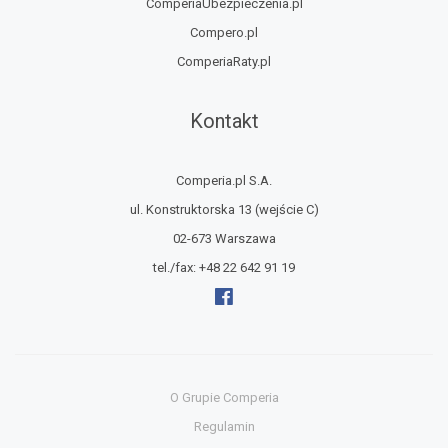
ComperiaUbezpieczenia.pl
Compero.pl
ComperiaRaty.pl
Kontakt
Comperia.pl S.A.
ul. Konstruktorska 13
(wejście C)
02-673 Warszawa
tel./fax:
+48 22 642 91 19
O Grupie Comperia
Regulamin