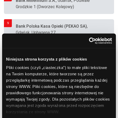
Bank Millennium S.A.
, Gdańsk, Podwale
Grodzkie 1 (Dworzec Kolejowy)
9
Bank Polska Kasa Opieki (PEKAO SA)
,
Gdańsk, Uphagena 27
10
Euronet
, Gdańsk, Al. Rzeczypospolitej 33
(Centrum Handlowe "ETC Gdańsk")
Niniejsza strona korzysta z plików cookies
Pliki cookies (czyli „ciasteczka”) to małe pliki tekstowe
na Twoim komputerze, które tworzone są przez
11
Bank Millennium S.A.
, Gdańsk, Kołodziejska
przeglądarkę internetową podczas przeglądania każdej
7-9
strony WWW. Pliki cookies, które są niezbędne do
prawidłowego funkcjonowania strony internetowej nie
wymagają Twojej zgody. Dla pozostałych plików cookies
12
Bank Ochrony Środowiska (BOŚ)
, Gdańsk,
wymagana jest zgoda wyrażona przed rozpoczęciem
Podwale Przedmiejskie 30
korzystania ze strony WWW.