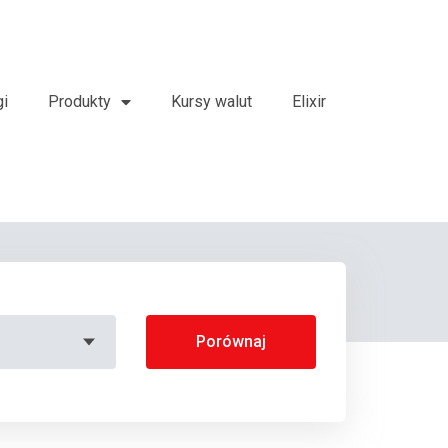
gi
Produkty
Kursy walut
Elixir
Porównaj