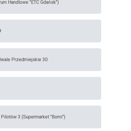
ntrum Handlowe "ETC Gdańsk")
9
dwale Przedmiejskie 30
, Pilotów 3 (Supermarket "Bomi")