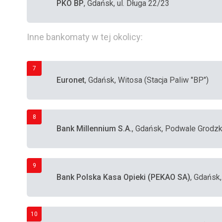
PKO BP
, Gdańsk, ul. Długa 22/23
Inne bankomaty w tej okolicy:
7
Euronet
, Gdańsk, Witosa (Stacja Paliw "BP")
8
Bank Millennium S.A.
, Gdańsk, Podwale Grodzk
9
Bank Polska Kasa Opieki (PEKAO SA)
, Gdańsk
10