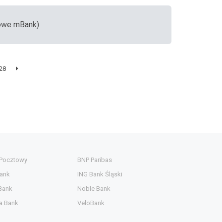
sowe mBank)
28
 Pocztowy
BNP Paribas
ank
ING Bank Śląski
Bank
Noble Bank
a Bank
VeloBank