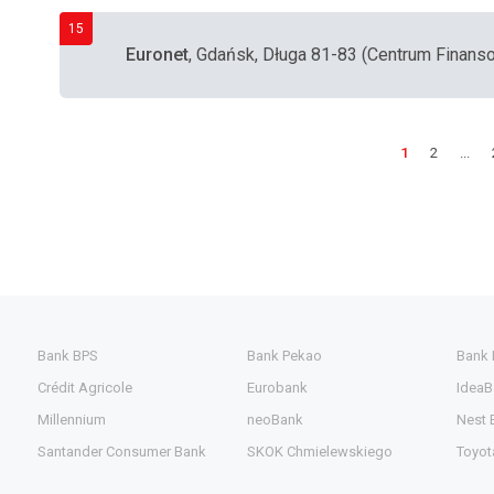
15
Euronet
, Gdańsk, Długa 81-83 (Centrum Finan
1
2
...
Bank BPS
Bank Pekao
Bank
Crédit Agricole
Eurobank
IdeaB
Millennium
neoBank
Nest 
Santander Consumer Bank
SKOK Chmielewskiego
Toyot