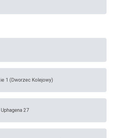
ie 1 (Dworzec Kolejowy)
, Uphagena 27