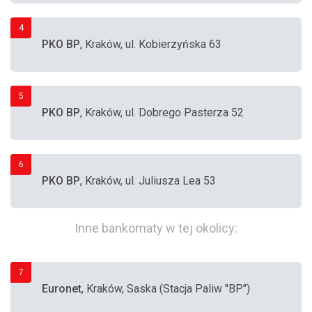
4
PKO BP
, Kraków, ul. Kobierzyńska 63
5
PKO BP
, Kraków, ul. Dobrego Pasterza 52
6
PKO BP
, Kraków, ul. Juliusza Lea 53
Inne bankomaty w tej okolicy:
7
Euronet
, Kraków, Saska (Stacja Paliw "BP")