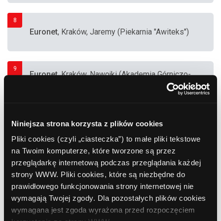
8
Euronet
, Kraków, Jaremy (Piekarnia "Awiteks")
9
Euronet
, Kraków, Nawojki (Akademia Górniczo-
Hutnicza - Miasteczno Studenckie)
10
Bank Polska Kasa Opieki (PEKAO SA)
,
Niniejsza strona korzysta z plików cookies
Kraków, Pijarska 1
Pliki cookies (czyli „ciasteczka”) to małe pliki tekstowe
na Twoim komputerze, które tworzone są przez
przeglądarkę internetową podczas przeglądania każdej
11
Bank Polska Kasa Opieki (PEKAO SA)
,
strony WWW. Pliki cookies, które są niezbędne do
Kraków, Szeroka 22
prawidłowego funkcjonowania strony internetowej nie
wymagają Twojej zgody. Dla pozostałych plików cookies
wymagana jest zgoda wyrażona przed rozpoczęciem
12
Bank Polska Kasa Opieki (PEKAO SA)
,