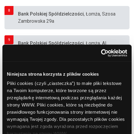
8
Bank Polskiej Spółdzielczości
, Łomża, Szosa
Zambrowska 29a
9
Bank Polskiej Spółdzielczości
, Łomża, Al.
Legionów 5
10
Bank Polska Kasa Opieki (PEKAO SA)
, Łomża,
Niniejsza strona korzysta z plików cookies
Al. Legionów 5
Pliki cookies (czyli „ciasteczka”) to małe pliki tekstowe
na Twoim komputerze, które tworzone są przez
przeglądarkę internetową podczas przeglądania każdej
11
Bank Polska Kasa Opieki (PEKAO SA)
, Łomża,
strony WWW. Pliki cookies, które są niezbędne do
Małachowskiego 1
prawidłowego funkcjonowania strony internetowej nie
wymagają Twojej zgody. Dla pozostałych plików cookies
wymagana jest zgoda wyrażona przed rozpoczęciem
12
Euronet
, Łomża, Al. Piłsudskiego 11
korzystania ze strony WWW.