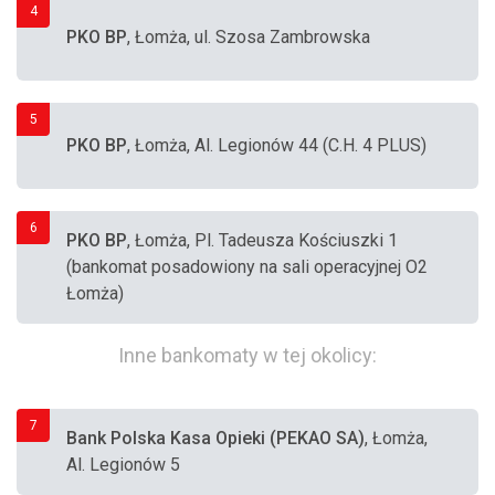
4
PKO BP
, Łomża, ul. Szosa Zambrowska
5
PKO BP
, Łomża, Al. Legionów 44 (C.H. 4 PLUS)
6
PKO BP
, Łomża, Pl. Tadeusza Kościuszki 1
(bankomat posadowiony na sali operacyjnej O2
Łomża)
Inne bankomaty w tej okolicy:
7
Bank Polska Kasa Opieki (PEKAO SA)
, Łomża,
Al. Legionów 5