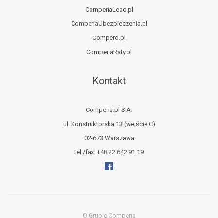
ComperiaLead.pl
ComperiaUbezpieczenia.pl
Compero.pl
ComperiaRaty.pl
Kontakt
Comperia.pl S.A.
ul. Konstruktorska 13
(wejście C)
02-673 Warszawa
tel./fax:
+48 22 642 91 19
O Grupie Comperia