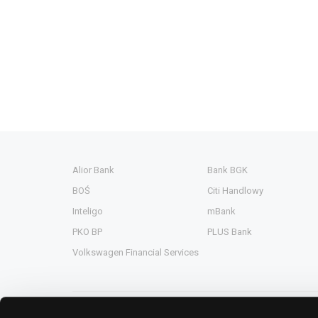
Alior Bank
Bank BGK
BOŚ
Citi Handlowy
Inteligo
mBank
PKO BP
PLUS Bank
Volkswagen Financial Services