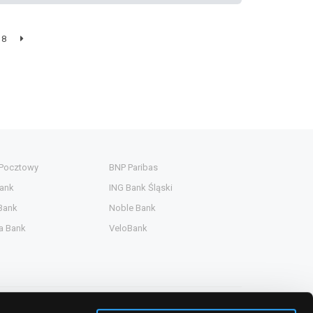
8
 Pocztowy
BNP Paribas
ank
ING Bank Śląski
Bank
Noble Bank
a Bank
VeloBank