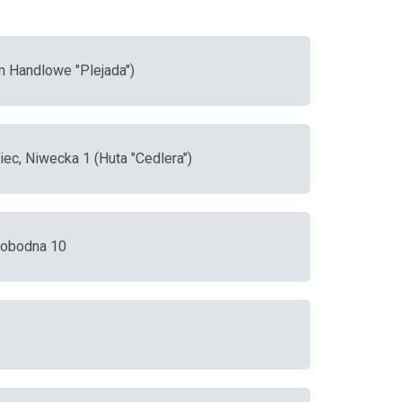
m Handlowe "Plejada")
iec, Niwecka 1 (Huta "Cedlera")
wobodna 10