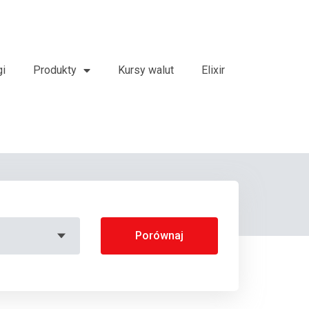
gi
Produkty
Kursy walut
Elixir
Porównaj