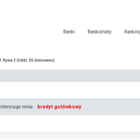
Banki
Bankomaty
Rankin
. Rysia 2 (Oddz. 05 Sosnowiec)
Interesuje mnie
kredyt gotówkowy