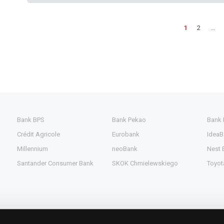
1
2
...
Bank BPS
Bank Pekao
Bank
Crédit Agricole
Eurobank
IdeaB
Millennium
neoBank
Nest 
Santander Consumer Bank
SKOK Chmielewskiego
Toyot