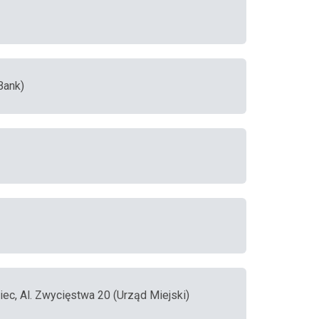
Bank)
iec, Al. Zwycięstwa 20 (Urząd Miejski)