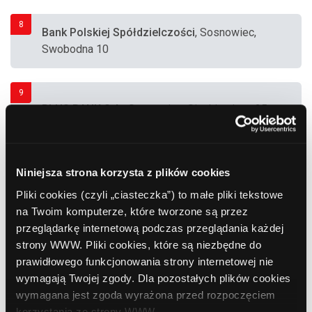
8
Bank Polskiej Spółdzielczości
, Sosnowiec,
Swobodna 10
9
PLUS BANK S.A.
, Sosnowiec, Sienkiewicza 25
10
ING Bank Śląski
, Sosnowiec, Lenartowicza
Niniejsza strona korzysta z plików cookies
104
Pliki cookies (czyli „ciasteczka”) to małe pliki tekstowe
na Twoim komputerze, które tworzone są przez
przeglądarkę internetową podczas przeglądania każdej
11
Euronet
, Sosnowiec, Al. Blachnickiego 3 (Getin
strony WWW. Pliki cookies, które są niezbędne do
Bank)
prawidłowego funkcjonowania strony internetowej nie
wymagają Twojej zgody. Dla pozostałych plików cookies
wymagana jest zgoda wyrażona przed rozpoczęciem
12
ING Bank Śląski
, Sosnowiec, Lenartowicza
korzystania ze strony WWW.