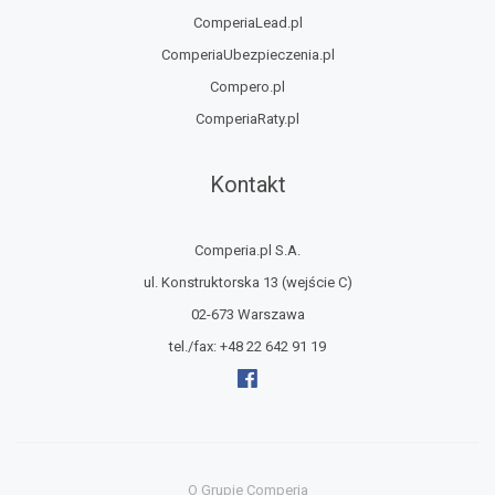
ComperiaLead.pl
ComperiaUbezpieczenia.pl
Compero.pl
ComperiaRaty.pl
Kontakt
Comperia.pl S.A.
ul. Konstruktorska 13
(wejście C)
02-673 Warszawa
tel./fax:
+48 22 642 91 19
O Grupie Comperia