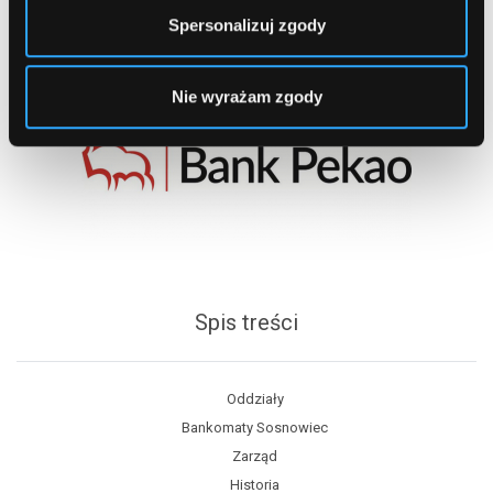
Spersonalizuj zgody
Nie wyrażam zgody
Spis treści
Oddziały
Bankomaty Sosnowiec
Zarząd
Historia