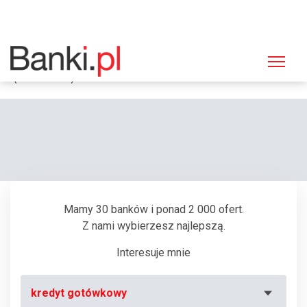
Strona główna
Bankomaty
Bankomat Bank Polska Kasa Opieki (PEKAO SA), Sosnowiec, Niwecka 1
(Huta "Cedlera")
Mamy 30 banków i ponad 2 000 ofert.
Z nami wybierzesz najlepszą.
Interesuje mnie
kredyt gotówkowy