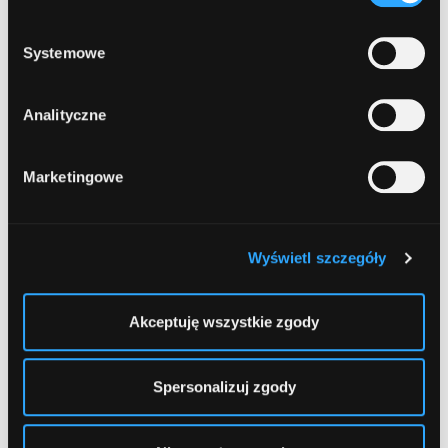
12
prywatności
.
Bank Polskiej Spółdzielczości
, Szczytno,
Chrobrego 5 (Supermarket "Kaufland")
Systemowe
13
Analityczne
Bank Polskiej Spółdzielczości
, Szczytno,
Solidarności 6
Marketingowe
1
2
Wyświetl szczegóły
Akceptuję wszystkie zgody
Spersonalizuj zgody