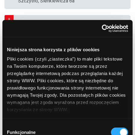
Szczytno, Sienkiewicza 6a
8
Bank Millennium S.A.
, Szczytno, Chrobrego 4
Niniejsza strona korzysta z plików cookies
9
Bank Millennium S.A.
, Szczytno, Chrobrego 4
Pliki cookies (czyli „ciasteczka”) to małe pliki tekstowe
na Twoim komputerze, które tworzone są przez
przeglądarkę internetową podczas przeglądania każdej
10
strony WWW. Pliki cookies, które są niezbędne do
Bank Polskiej Spółdzielczości
, Szczytno,
prawidłowego funkcjonowania strony internetowej nie
Polska 49
wymagają Twojej zgody. Dla pozostałych plików cookies
wymagana jest zgoda wyrażona przed rozpoczęciem
11
korzystania ze strony WWW.
Bank Millennium S.A.
, Szczytno, Polska 45
(Sklep)
W każdej chwili możesz zmienić decyzję dotyczącą
Wybór
formy korzystania z plików cookies. Więcej:
Polityka
Funkcjonalne
zgody