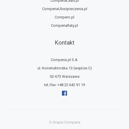
ComperiaLead.pl
ComperiaUbezpieczenia.pl
Compero.pl
ComperiaRaty.pl
Kontakt
Comperia.pl S.A.
ul. Konstruktorska 13
(wejście C)
02-673 Warszawa
tel./fax:
+48 22 642 91 19
O Grupie Comperia