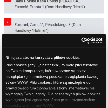
Bank Polska Kasa Opieki (PEKAO SA)
,
Zamość, Prosta 1 (Dom Handlowy "Nexa")
9
Euronet
, Zamość, Piłsudskiego 8 (Dom
Handlowy "Hetman")
10
Bank BPH
, Zamość, Partyzantów 7
Niniejsza strona korzysta z plików cookies
Pliki cookies (czyli „ciasteczka”) to małe pliki tekstowe
11
na Twoim komputerze, które tworzone są przez
Bank Polska Kasa Opieki (PEKAO SA)
,
przeglądarkę internetową podczas przeglądania każdej
Zamość, Piłsudskiego 71 (Dom Handlowy
strony WWW. Pliki cookies, które są niezbędne do
"Łukasz")
prawidłowego funkcjonowania strony internetowej nie
wymagają Twojej zgody. Dla pozostałych plików cookies
12
wymagana jest zgoda wyrażona przed rozpoczęciem
Bank Polskiej Spółdzielczości
, Zamość,
korzystania ze strony WWW.
Sadowa 6