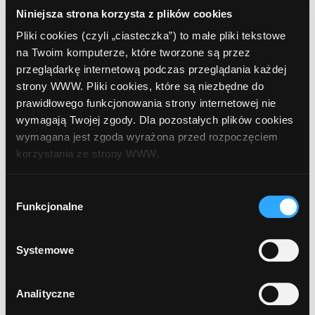
Niniejsza strona korzysta z plików cookies
Pliki cookies (czyli „ciasteczka”) to małe pliki tekstowe
10
na Twoim komputerze, które tworzone są przez
Bank Zachodni WBK
, Biłgoraj, Bankowa 2a
przeglądarkę internetową podczas przeglądania każdej
strony WWW. Pliki cookies, które są niezbędne do
prawidłowego funkcjonowania strony internetowej nie
11
wymagają Twojej zgody. Dla pozostałych plików cookies
BGŻ BNP Paribas
, Biłgoraj, Kościuszki 86
wymagana jest zgoda wyrażona przed rozpoczęciem
korzystania ze strony WWW.
12
Euronet
, Biłgoraj, Dąbrowskiego 6 (Credit
W każdej chwili możesz zmienić decyzję dotyczącą
Wybór
Agricole Bank Polska)
formy korzystania z plików cookies. Więcej:
Polityka
Funkcjonalne
zgody
prywatności
.
13
Systemowe
Bank Polskiej Spółdzielczości
, Biłgoraj,
Kościuszki 46
Analityczne