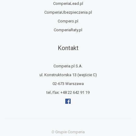
ComperiaLead.pl
ComperiaUbezpieczenia.pl
Compero.pl
ComperiaRaty.pl
Kontakt
Comperia.pl S.A.
ul. Konstruktorska 13
(wejście C)
02-673 Warszawa
tel./fax:
+48 22 642 91 19
O Grupie Comperia