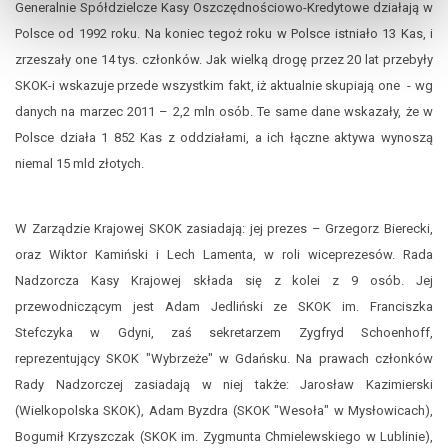
Generalnie Spółdzielcze Kasy Oszczędnościowo-Kredytowe działają w
Polsce od 1992 roku. Na koniec tegoż roku w Polsce istniało 13 Kas, i
zrzeszały one 14 tys. członków. Jak wielką drogę przez 20 lat przebyły
SKOK-i wskazuje przede wszystkim fakt, iż aktualnie skupiają one - wg
danych na marzec 2011 – 2,2 mln osób. Te same dane wskazały, że w
Polsce działa 1 852 Kas z oddziałami, a ich łączne aktywa wynoszą
niemal 15 mld złotych.
W Zarządzie Krajowej SKOK zasiadają: jej prezes – Grzegorz Bierecki,
oraz Wiktor Kamiński i Lech Lamenta, w roli wiceprezesów. Rada
Nadzorcza Kasy Krajowej składa się z kolei z 9 osób. Jej
przewodniczącym jest Adam Jedliński ze SKOK im. Franciszka
Stefczyka w Gdyni, zaś sekretarzem Zygfryd Schoenhoff,
reprezentujący SKOK "Wybrzeże" w Gdańsku. Na prawach członków
Rady Nadzorczej zasiadają w niej także: Jarosław Kazimierski
(Wielkopolska SKOK), Adam Byzdra (SKOK "Wesoła" w Mysłowicach),
Bogumił Krzyszczak (SKOK im. Zygmunta Chmielewskiego w Lublinie),