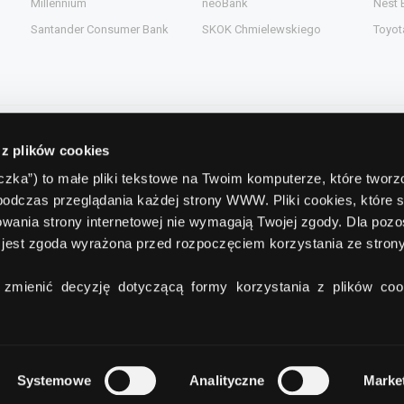
Millennium
neoBank
Nest 
Santander Consumer Bank
SKOK Chmielewskiego
Toyot
 z plików cookies
Kontakt
teczka”) to małe pliki tekstowe na Twoim komputerze, które twor
podczas przeglądania każdej strony WWW. Pliki cookies, które 
gent.pl
Comperia.pl S.A.
wania strony internetowej nie wymagają Twojej zgody. Dla pozo
ead.pl
ul. Konstruktorska 13
(wejście C)
jest zgoda wyrażona przed rozpoczęciem korzystania ze stro
pl
02-673 Warszawa
zmienić decyzję dotyczącą formy korzystania z plików cook
tel./fax:
+48 22 642 91 19
Systemowe
Analityczne
Marke
O Grupie Comperia
Regulamin
Polityka poufności
Reklam