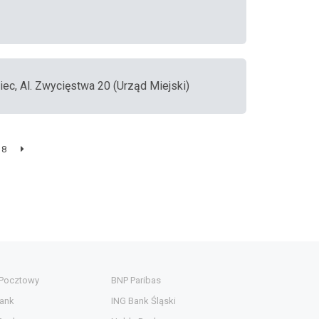
iec, Al. Zwycięstwa 20 (Urząd Miejski)
8
 Pocztowy
BNP Paribas
ank
ING Bank Śląski