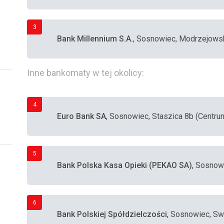
3
Bank Millennium S.A.
, Sosnowiec, Modrzejows
Inne bankomaty w tej okolicy:
4
Euro Bank SA
, Sosnowiec, Staszica 8b (Centru
5
Bank Polska Kasa Opieki (PEKAO SA)
, Sosnow
6
Bank Polskiej Spółdzielczości
, Sosnowiec, S