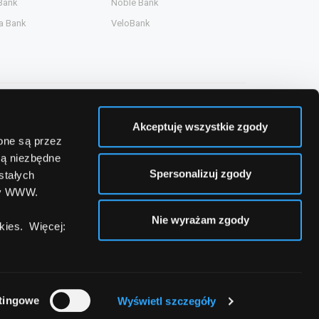
Bank
Noble Bank
a Bank
VeloBank
Akceptuję wszystkie zgody
zone są przez
są niezbędne
Spersonalizuj zgody
stałych
ny WWW.
Nie wyrażam zgody
ies. Więcej:
tingowe
Wyświetl szczegóły
a
Kontakt
Mapa strony
Mapa strony banków