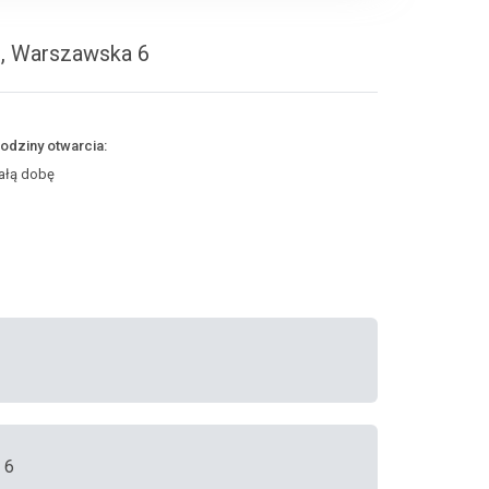
c, Warszawska 6
odziny otwarcia:
ałą dobę
 6