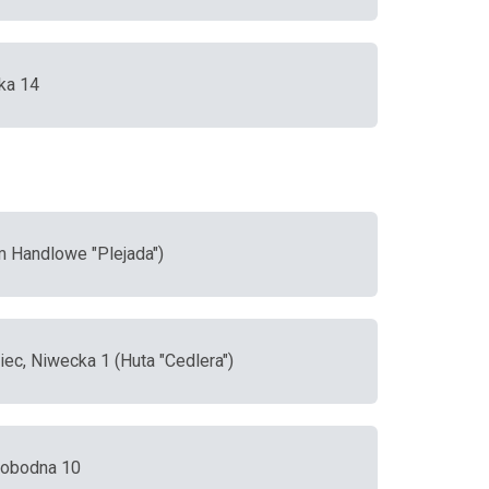
ka 14
m Handlowe "Plejada")
iec, Niwecka 1 (Huta "Cedlera")
wobodna 10