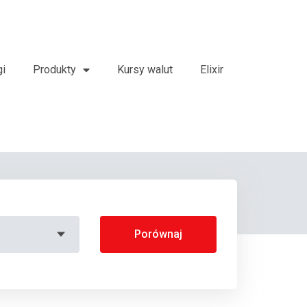
gi
Produkty
Kursy walut
Elixir
Porównaj