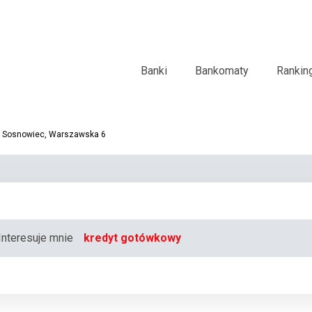
Banki
Bankomaty
Rankin
, Sosnowiec, Warszawska 6
Interesuje mnie
kredyt gotówkowy