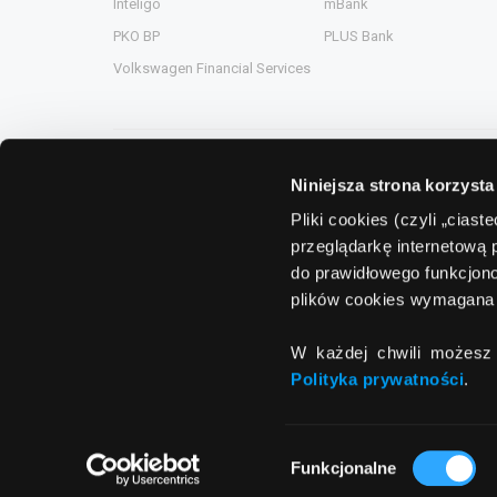
Inteligo
mBank
PKO BP
PLUS Bank
Volkswagen Financial Services
Niniejsza strona korzysta
Grupa Comperia
Pliki cookies (czyli „cias
przeglądarkę internetową 
Comperia.pl
ComperiaA
do prawidłowego funkcjono
eHipoteka.com.pl
ComperiaL
plików cookies wymagana 
ComperiaUbezpieczenia.pl
Compero.
W każdej chwili możesz 
ComperiaRaty.pl
Polityka prywatności
.
Wybór
Funkcjonalne
zgody
© 2011 - 2026
Banki.pl
All rights reserver