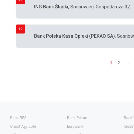
ING Bank Śląski
, Sosnowiec, Gospodarcza 32
12
Bank Polska Kasa Opieki (PEKAO SA)
, Sosnow
1
2
...
Bank BPS
Bank Pekao
Bank
Crédit Agricole
Eurobank
IdeaB