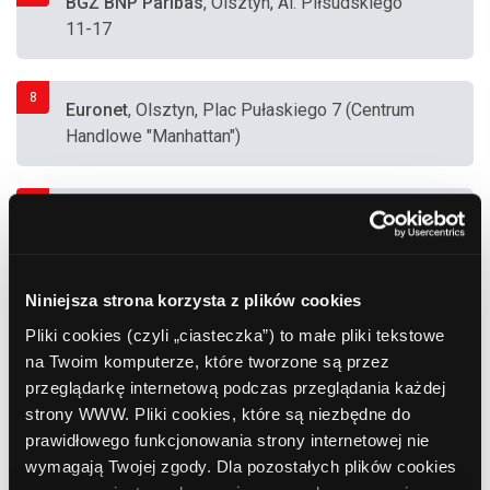
BGŻ BNP Paribas
, Olsztyn, Al. Piłsudskiego
11-17
8
Euronet
, Olsztyn, Plac Pułaskiego 7 (Centrum
Handlowe "Manhattan")
9
Bank Zachodni WBK
, Olsztyn, Al.
Piłsudskiego 44a
Niniejsza strona korzysta z plików cookies
10
Euronet
, Olsztyn, Dworcowa 3 (Raiffeisen
Pliki cookies (czyli „ciasteczka”) to małe pliki tekstowe
Bank)
na Twoim komputerze, które tworzone są przez
przeglądarkę internetową podczas przeglądania każdej
strony WWW. Pliki cookies, które są niezbędne do
11
Bank Polskiej Spółdzielczości
, Olsztyn,
prawidłowego funkcjonowania strony internetowej nie
Sucharskiego 4b
wymagają Twojej zgody. Dla pozostałych plików cookies