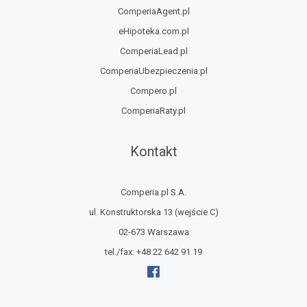
ComperiaAgent.pl
eHipoteka.com.pl
ComperiaLead.pl
ComperiaUbezpieczenia.pl
Compero.pl
ComperiaRaty.pl
Kontakt
Comperia.pl S.A.
ul. Konstruktorska 13
(wejście C)
02-673 Warszawa
tel./fax:
+48 22 642 91 19