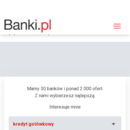
Strona główna
Bankomaty
Bankomat Bank Polska Kasa Opieki (PEKAO SA), Olsztyn, Wilczyńskiego
8 (Supermarket "Stokrotka")
Mamy 30 banków i ponad 2 000 ofert.
Z nami wybierzesz najlepszą.
Interesuje mnie
kredyt gotówkowy