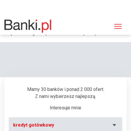
Strona główna
Bankomaty
Bankomat Bank Polska Kasa Opieki (PEKAO SA), Poznań,
Wojciechowskiego 7-17 (Centrum Handlowe "Piątkowo")
Mamy 30 banków i ponad 2 000 ofert.
Z nami wybierzesz najlepszą.
Interesuje mnie
kredyt gotówkowy