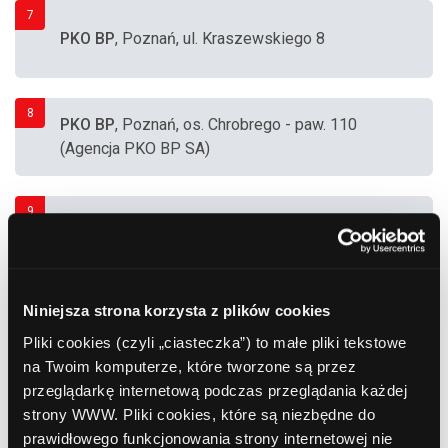
7
PKO BP
, Poznań, ul. Kraszewskiego 8
8
PKO BP
, Poznań, os. Chrobrego - paw. 110
(Agencja PKO BP SA)
9
Citibank Handlowy
, Poznań, Dąbrowskiego 57
10
Niniejsza strona korzysta z plików cookies
Bank Zachodni WBK
, Poznań, Fredry 12
Pliki cookies (czyli „ciasteczka”) to małe pliki tekstowe
na Twoim komputerze, które tworzone są przez
przeglądarkę internetową podczas przeglądania każdej
11
strony WWW. Pliki cookies, które są niezbędne do
Euro Bank SA
, Poznań, Św. Marcin 19
prawidłowego funkcjonowania strony internetowej nie