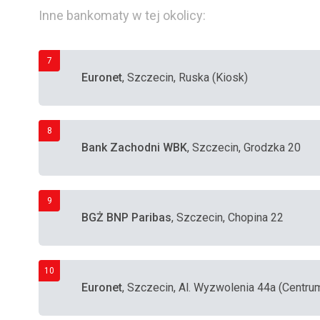
Inne bankomaty w tej okolicy:
7
Euronet
, Szczecin, Ruska (Kiosk)
8
Bank Zachodni WBK
, Szczecin, Grodzka 20
9
BGŻ BNP Paribas
, Szczecin, Chopina 22
10
Euronet
, Szczecin, Al. Wyzwolenia 44a (Centru