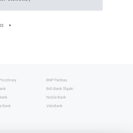
22
 Pocztowy
BNP Paribas
ank
ING Bank Śląski
Bank
Noble Bank
a Bank
VeloBank