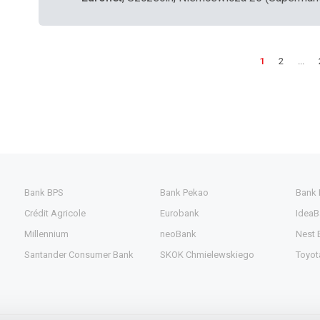
1
2
...
Bank BPS
Bank Pekao
Bank
Crédit Agricole
Eurobank
IdeaB
Millennium
neoBank
Nest 
Santander Consumer Bank
SKOK Chmielewskiego
Toyot