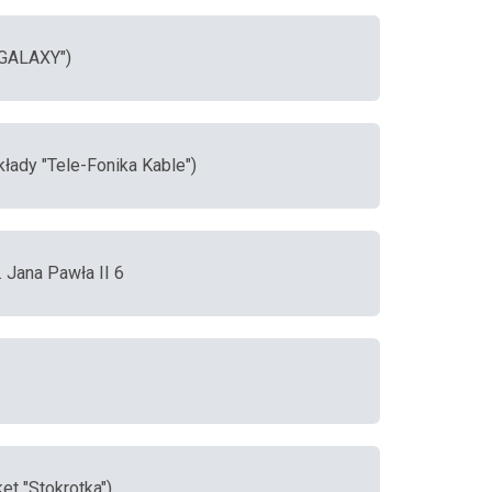
 "GALAXY")
kłady "Tele-Fonika Kable")
. Jana Pawła II 6
t "Stokrotka")