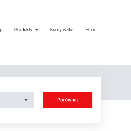
gi
Produkty
Kursy walut
Elixir
Porównaj