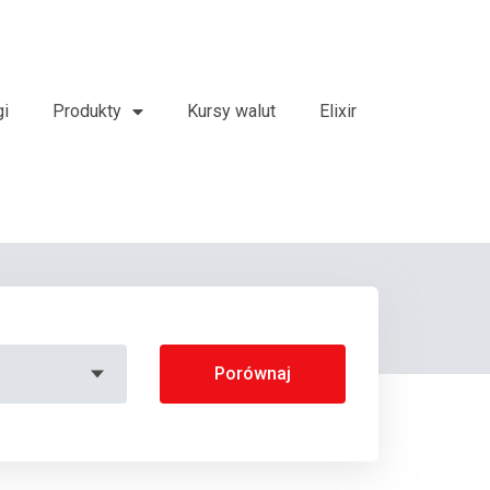
gi
Produkty
Kursy walut
Elixir
Porównaj