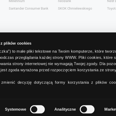
Millennium
neoBank
Nest 
Santander Consumer Bank
SKOK Chmielewskiego
Toyot
 z plików cookies
Kontakt
teczka”) to małe pliki tekstowe na Twoim komputerze, które twor
podczas przeglądania każdej strony WWW. Pliki cookies, które 
gent.pl
Comperia.pl S.A.
wania strony internetowej nie wymagają Twojej zgody. Dla pozo
ead.pl
ul. Konstruktorska 13
(wejście C)
jest zgoda wyrażona przed rozpoczęciem korzystania ze stro
pl
02-673 Warszawa
zmienić decyzję dotyczącą formy korzystania z plików cook
tel./fax:
+48 22 642 91 19
Systemowe
Analityczne
Marke
O Grupie Comperia
Regulamin
Polityka poufności
Reklam