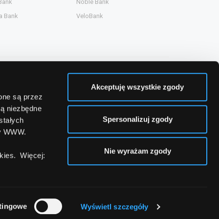
Bank
Noble Bank
a Bank
VeloBank
Akceptuję wszystkie zgody
zone są przez
są niezbędne
Spersonalizuj zgody
stałych
ny WWW.
Nie wyrażam zgody
ies. Więcej:
tingowe
Wyświetl szczegóły
a
Kontakt
Mapa strony
Mapa strony banków