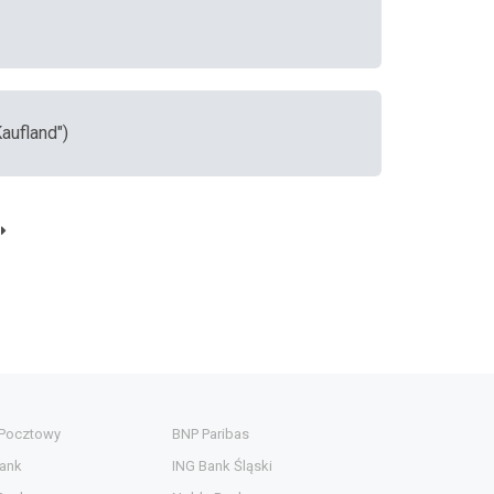
aufland")
 Pocztowy
BNP Paribas
ank
ING Bank Śląski