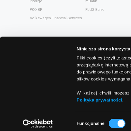
Inteligo
mBank
PKO BP
PLUS Bank
Volkswagen Financial Services
Niniejsza strona korzysta
Grupa Comperia
Pliki cookies (czyli „cias
przeglądarkę internetową 
Comperia.pl
ComperiaA
do prawidłowego funkcjono
eHipoteka.com.pl
ComperiaL
plików cookies wymagana 
ComperiaUbezpieczenia.pl
Compero.
W każdej chwili możesz 
ComperiaRaty.pl
Polityka prywatności
.
Wybór
Funkcjonalne
zgody
© 2011 - 2026
Banki.pl
All rights reserver