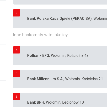
3
Bank Polska Kasa Opieki (PEKAO SA)
, Wołomin
Inne bankomaty w tej okolicy:
4
Polbank EFG
, Wołomin, Kościelna 4a
5
Bank Millennium S.A.
, Wołomin, Kościelna 21
6
Bank BPH
, Wołomin, Legionów 10