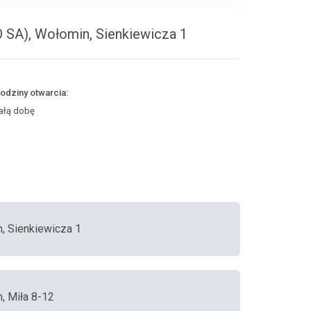
 SA), Wołomin, Sienkiewicza 1
odziny otwarcia:
ałą dobę
n, Sienkiewicza 1
, Miła 8-12