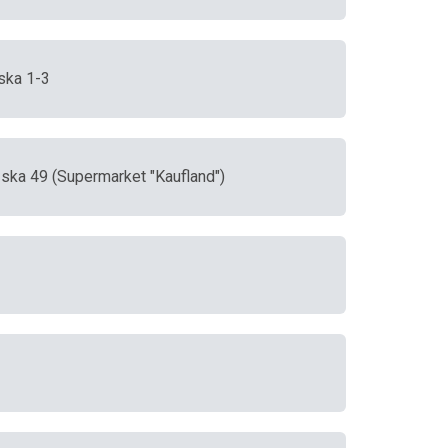
ska 1-3
ńska 49 (Supermarket "Kaufland")