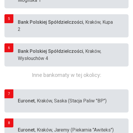
Mogilska 1
5
Bank Polskiej Spółdzielczości
, Kraków, Kupa
2
6
Bank Polskiej Spółdzielczości
, Kraków,
Wysłouchów 4
Inne bankomaty w tej okolicy:
7
Euronet
, Kraków, Saska (Stacja Paliw "BP")
8
Euronet
, Kraków, Jaremy (Piekarnia "Awiteks")