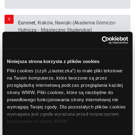
9
Euronet
, Kraków, Nawojki (Akademia Górniczo-
Hutnicza - Miasteczno Studenckie)
10
Bank Polska Kasa Opieki (PEKAO SA)
,
Kraków, Pijarska 1
Niniejsza strona korzysta z plików cookies
Pliki cookies (czyli „ciasteczka”) to małe pliki tekstowe
na Twoim komputerze, które tworzone są przez
11
PKO BP
, Kraków, ul. Teligi 24 (Bankomat part in
przeglądarkę internetową podczas przeglądania każdej
wall wbudowany w elewację z dostępem 24H
strony WWW. Pliki cookies, które są niezbędne do
dla klientów i serwisu)
prawidłowego funkcjonowania strony internetowej nie
wymagają Twojej zgody. Dla pozostałych plików cookies
wymagana jest zgoda wyrażona przed rozpoczęciem
12
Bank Polska Kasa Opieki (PEKAO SA)
,
korzystania ze strony WWW.
Kraków, Szeroka 22