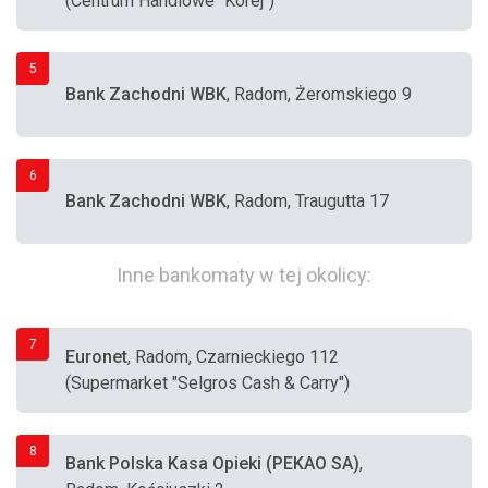
(Centrum Handlowe "Korej")
5
Bank Zachodni WBK
, Radom, Żeromskiego 9
6
Bank Zachodni WBK
, Radom, Traugutta 17
Inne bankomaty w tej okolicy:
7
Euronet
, Radom, Czarnieckiego 112
(Supermarket "Selgros Cash & Carry")
8
Bank Polska Kasa Opieki (PEKAO SA)
,