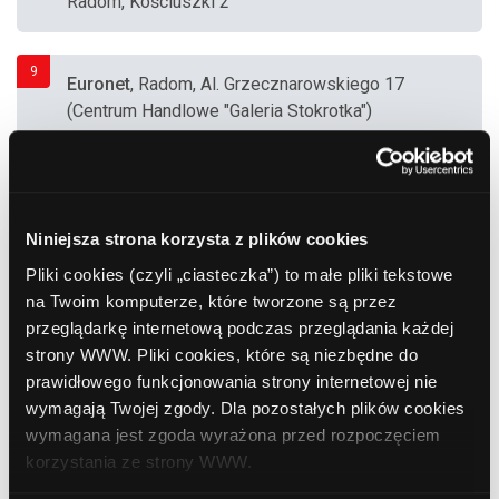
Radom, Kościuszki 2
9
Euronet
, Radom, Al. Grzecznarowskiego 17
(Centrum Handlowe "Galeria Stokrotka")
10
Bank Polska Kasa Opieki (PEKAO SA)
,
Radom, Kościuszki 2
Niniejsza strona korzysta z plików cookies
Pliki cookies (czyli „ciasteczka”) to małe pliki tekstowe
11
na Twoim komputerze, które tworzone są przez
Bank Polska Kasa Opieki (PEKAO SA)
,
przeglądarkę internetową podczas przeglądania każdej
Radom, Struga 26-28
strony WWW. Pliki cookies, które są niezbędne do
prawidłowego funkcjonowania strony internetowej nie
12
wymagają Twojej zgody. Dla pozostałych plików cookies
Euronet
, Radom, Al. Grzecznarowskiego 28
wymagana jest zgoda wyrażona przed rozpoczęciem
(Centrum Handlowe "M1")
korzystania ze strony WWW.