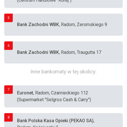
(Centrum Handlowe "Korej")
5
Bank Zachodni WBK
, Radom, Żeromskiego 9
6
Bank Zachodni WBK
, Radom, Traugutta 17
Inne bankomaty w tej okolicy:
7
Euronet
, Radom, Czarnieckiego 112
(Supermarket "Selgros Cash & Carry")
8
Bank Polska Kasa Opieki (PEKAO SA)
,