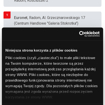
Radom, Kościuszki 2
9
Euronet
, Radom, Al. Grzecznarowskiego 17
(Centrum Handlowe "Galeria Stokrotka")
10
Bank Polska Kasa Opieki (PEKAO SA)
,
Radom, Kościuszki 2
Niniejsza strona korzysta z plików cookies
Pliki cookies (czyli „ciasteczka”) to małe pliki tekstowe
11
na Twoim komputerze, które tworzone są przez
Bank Polska Kasa Opieki (PEKAO SA)
,
przeglądarkę internetową podczas przeglądania każdej
Radom, Struga 26-28
strony WWW. Pliki cookies, które są niezbędne do
prawidłowego funkcjonowania strony internetowej nie
12
wymagają Twojej zgody. Dla pozostałych plików cookies
Euronet
, Radom, Al. Grzecznarowskiego 28
wymagana jest zgoda wyrażona przed rozpoczęciem
(Centrum Handlowe "M1")
korzystania ze strony WWW.