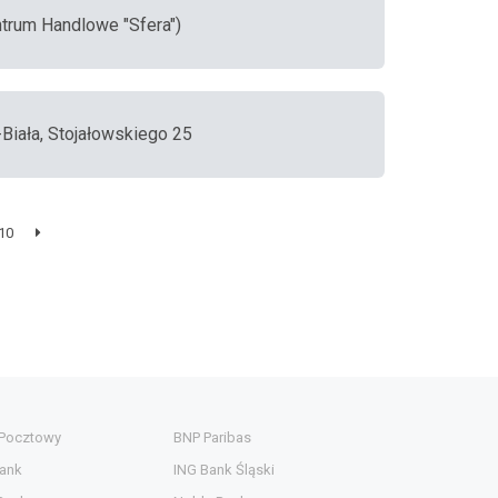
ntrum Handlowe "Sfera")
-Biała, Stojałowskiego 25
10
 Pocztowy
BNP Paribas
ank
ING Bank Śląski