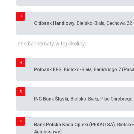
3
Citibank Handlowy
, Bielsko-Biała, Cechowa 22
Inne bankomaty w tej okolicy:
4
Polbank EFG
, Bielsko-Biała, Barlickiego 7 (Pa
5
ING Bank Śląski
, Bielsko-Biała, Plac Chrobrego
6
Bank Polska Kasa Opieki (PEKAO SA)
, Bielsk
Autobusowy)