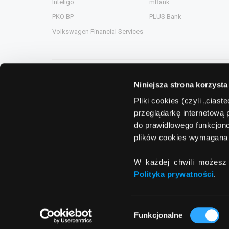
Inteligo
mBank
PKO BP
PLUS Bank
Volkswagen Financial Services
Niniejsza strona korzysta
Grupa Comperia
Pliki cookies (czyli „cias
przeglądarkę internetową 
Comperia.pl
ComperiaA
do prawidłowego funkcjono
eHipoteka.com.pl
ComperiaL
plików cookies wymagana 
ComperiaUbezpieczenia.pl
Compero.
W każdej chwili możesz 
ComperiaRaty.pl
Polityka prywatności
.
Wybór
Funkcjonalne
zgody
© 2011 - 2026
Banki.pl
All rights reserver