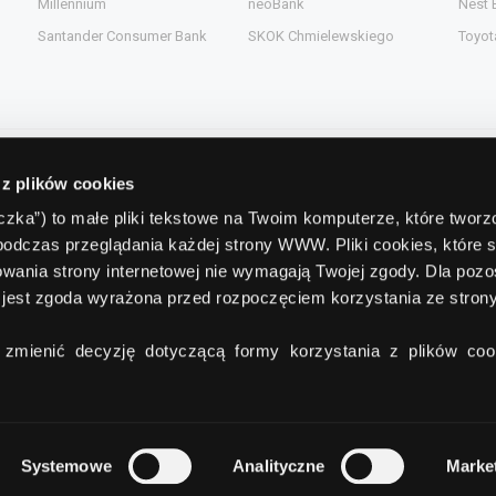
Millennium
neoBank
Nest 
Santander Consumer Bank
SKOK Chmielewskiego
Toyot
 z plików cookies
Kontakt
teczka”) to małe pliki tekstowe na Twoim komputerze, które twor
podczas przeglądania każdej strony WWW. Pliki cookies, które 
gent.pl
Comperia.pl S.A.
wania strony internetowej nie wymagają Twojej zgody. Dla pozo
ead.pl
ul. Konstruktorska 13
(wejście C)
jest zgoda wyrażona przed rozpoczęciem korzystania ze stro
pl
02-673 Warszawa
zmienić decyzję dotyczącą formy korzystania z plików cook
tel./fax:
+48 22 642 91 19
Systemowe
Analityczne
Marke
O Grupie Comperia
Regulamin
Polityka poufności
Reklam