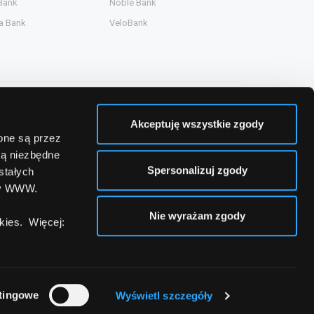
Bank
Noble Bank
a Bank
VeloBank
Akceptuję wszystkie zgody
zone są przez
są niezbędne
Spersonalizuj zgody
stałych
ny WWW.
Nie wyrażam zgody
ies. Więcej:
tingowe
Wyświetl szczegóły
a
Kontakt
Mapa strony
Mapa strony banków