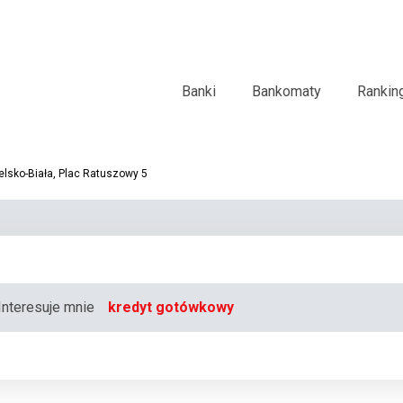
Banki
Bankomaty
Rankin
elsko-Biała, Plac Ratuszowy 5
Interesuje mnie
kredyt gotówkowy