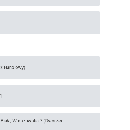
saż Handlowy)
 1
o-Biała, Warszawska 7 (Dworzec