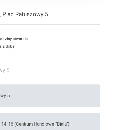
a, Plac Ratuszowy 5
odziny otwarcia:
ałą dobę
wy 5
owy 5
a 14-16 (Centrum Handlowe "Biała")