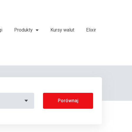
gi
Produkty
Kursy walut
Elixir
Porównaj