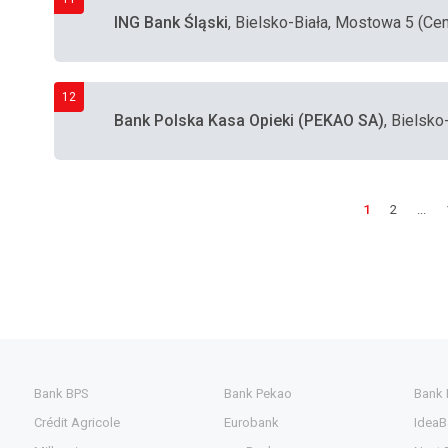
ING Bank Śląski
, Bielsko-Biała, Mostowa 5 (Ce
12
Bank Polska Kasa Opieki (PEKAO SA)
, Bielsko
1
2
...
Bank BPS
Bank Pekao
Bank
Crédit Agricole
Eurobank
IdeaB