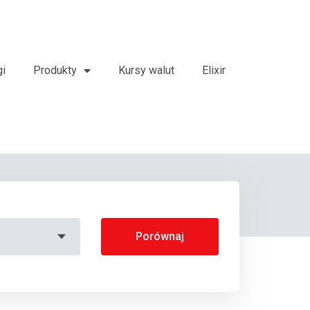
gi
Produkty
Kursy walut
Elixir
Porównaj