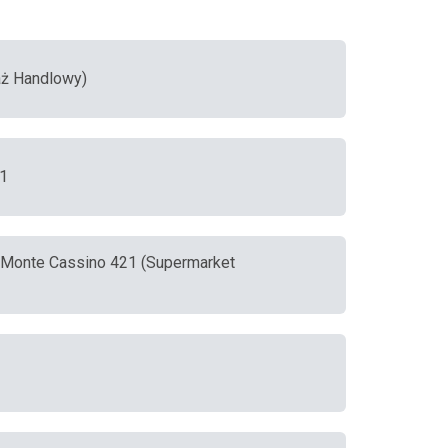
saż Handlowy)
 1
w Monte Cassino 421 (Supermarket