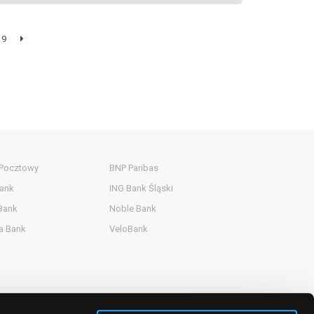
9
 Pocztowy
BNP Paribas
ank
ING Bank Śląski
Bank
Noble Bank
a Bank
VeloBank