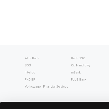
Alior Bank
Bank BGK
BOŚ
Citi Handlowy
Inteligo
mBank
PKO BP
PLUS Bank
Volkswagen Financial Services