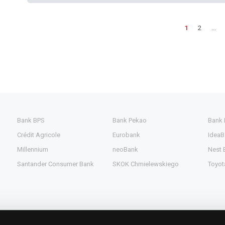
1
2
...
Bank BPS
Bank Pekao
Bank
Crédit Agricole
Eurobank
IdeaB
Millennium
neoBank
Nest 
Santander Consumer Bank
SKOK Chmielewskiego
Toyot