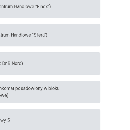
Centrum Handlowe "Finex")
ntrum Handlowe "Sfera")
nk DnB Nord)
 (bankomat posadowiony w bloku
owe)
owy 5