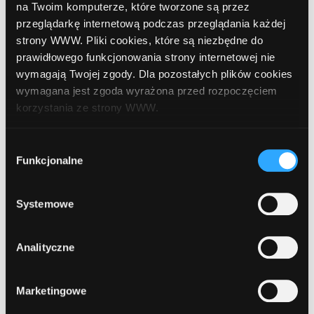
Skalista 1
na Twoim komputerze, które tworzone są przez
przeglądarkę internetową podczas przeglądania każdej
strony WWW. Pliki cookies, które są niezbędne do
9
PKO BP
, Kielce, ul. Szydłówek Górny 10
prawidłowego funkcjonowania strony internetowej nie
(Urządzenie w wiatrołapie Oddziału 3 w
wymagają Twojej zgody. Dla pozostałych plików cookies
Kielcach)
wymagana jest zgoda wyrażona przed rozpoczęciem
korzystania ze strony WWW.
10
Euronet
, Kielce, Bohaterów Warszawy 10
W każdej chwili możesz zmienić decyzję dotyczącą
Wybór
(Supermarket "Tesco")
formy korzystania z plików cookies. Więcej:
Polityka
Funkcjonalne
zgody
prywatności
.
Systemowe
1
2
...
11
Analityczne
Marketingowe