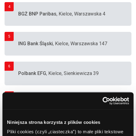
4
BGŻ BNP Paribas
, Kielce, Warszawska 4
5
ING Bank Śląski
, Kielce, Warszawska 147
6
Polbank EFG
, Kielce, Sienkiewicza 39
7
Bank Polska Kasa Opieki (PEKAO SA)
, Kielce,
Al. 1000-lecia Państwa Polskiego 4
Niniejsza strona korzysta z plików cookies
8
Bank Polska Kasa Opieki (PEKAO SA)
, Kielce,
Pliki cookies (czyli „ciasteczka”) to małe pliki tekstowe