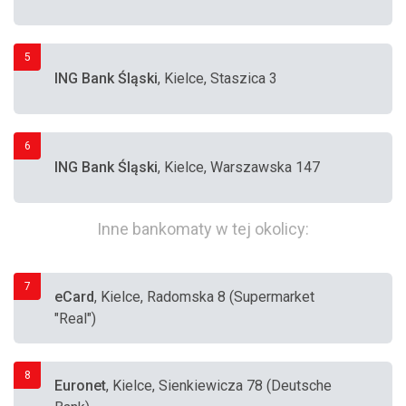
5
ING Bank Śląski
, Kielce, Staszica 3
6
ING Bank Śląski
, Kielce, Warszawska 147
Inne bankomaty w tej okolicy:
7
eCard
, Kielce, Radomska 8 (Supermarket
"Real")
8
Euronet
, Kielce, Sienkiewicza 78 (Deutsche