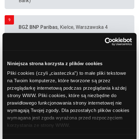
Bank)
9
BGŻ BNP Paribas
, Kielce, Warszawska 4
10
Polbank EFG
, Kielce, Sienkiewicza 39
Niniejsza strona korzysta z plików cookies
Pliki cookies (czyli „ciasteczka”) to małe pliki tekstowe
na Twoim komputerze, które tworzone są przez
11
Bank Polska Kasa Opieki (PEKAO SA)
, Kielce,
przeglądarkę internetową podczas przeglądania każdej
Al. 1000-lecia Państwa Polskiego 4
strony WWW. Pliki cookies, które są niezbędne do
prawidłowego funkcjonowania strony internetowej nie
wymagają Twojej zgody. Dla pozostałych plików cookies
12
Bank Polska Kasa Opieki (PEKAO SA)
, Kielce,
wymagana jest zgoda wyrażona przed rozpoczęciem
Skalista 1
korzystania ze strony WWW.