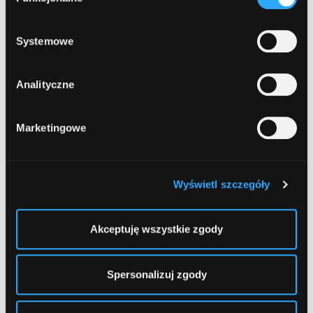
zgody
13
prywatności
.
Bank Zachodni WBK
, Głogów, Obrońców
Pokoju 12
Systemowe
14
Analityczne
BGŻ BNP Paribas
, Głogów, Rycerska 25-27
Marketingowe
15
Bank Polska Kasa Opieki (PEKAO SA)
,
Głogów, Grodzka 24
Wyświetl szczegóły
1
2
...
5
Akceptuję wszystkie zgody
Spersonalizuj zgody