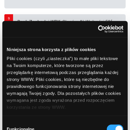
9
Bank Zachodni WBK
, Głogów, Al. Wolności 52f
(Apteka)
10
Niniejsza strona korzysta z plików cookies
Bank Zachodni WBK
, Głogów, Piłsudskiego
15 (Supermarket "Tesco")
Pliki cookies (czyli „ciasteczka”) to małe pliki tekstowe
na Twoim komputerze, które tworzone są przez
przeglądarkę internetową podczas przeglądania każdej
11
Bank Polskiej Spółdzielczości
, Głogów,
strony WWW. Pliki cookies, które są niezbędne do
Grodzka 37
prawidłowego funkcjonowania strony internetowej nie
wymagają Twojej zgody. Dla pozostałych plików cookies
wymagana jest zgoda wyrażona przed rozpoczęciem
12
korzystania ze strony WWW.
BGŻ BNP Paribas
, Głogów, Budowlanych 6a
W każdej chwili możesz zmienić decyzję dotyczącą
Wybór
formy korzystania z plików cookies. Więcej:
Polityka
Funkcjonalne