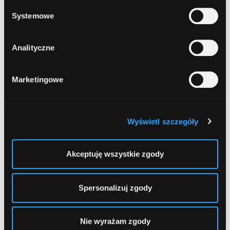
Systemowe
14
Bank Polskiej Spółdzielczości
, Tarnowskie
Góry, Bytomska 6
Analityczne
15
Marketingowe
ING Bank Śląski
, Tarnowskie Góry, Piastowska
16
Wyświetl szczegóły
1
2
3
Akceptuję wszystkie zgody
Spersonalizuj zgody
Nie wyrażam zgody