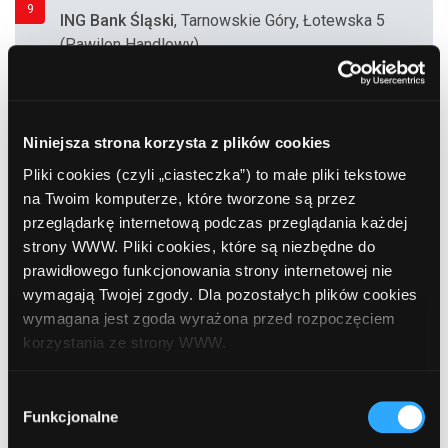
9
ING Bank Śląski
, Tarnowskie Góry, Łotewska 5
(Pawilon Handlowy)
10
ING Bank Śląski
, Tarnowskie Góry, Piastowska
16
Niniejsza strona korzysta z plików cookies
Pliki cookies (czyli „ciasteczka”) to małe pliki tekstowe
na Twoim komputerze, które tworzone są przez
11
przeglądarkę internetową podczas przeglądania każdej
Bank BPH
, Tarnowskie Góry, Piastowska 8
strony WWW. Pliki cookies, które są niezbędne do
prawidłowego funkcjonowania strony internetowej nie
wymagają Twojej zgody. Dla pozostałych plików cookies
12
ING Bank Śląski
, Tarnowskie Góry, Zagórska
wymagana jest zgoda wyrażona przed rozpoczęciem
83
korzystania ze strony WWW.
W każdej chwili możesz zmienić decyzję dotyczącą
Wybór
13
Bank Polska Kasa Opieki (PEKAO SA)
,
formy korzystania z plików cookies. Więcej:
Polityka
Funkcjonalne
zgody
Tarnowskie Góry, Dolna 1
prywatności
.