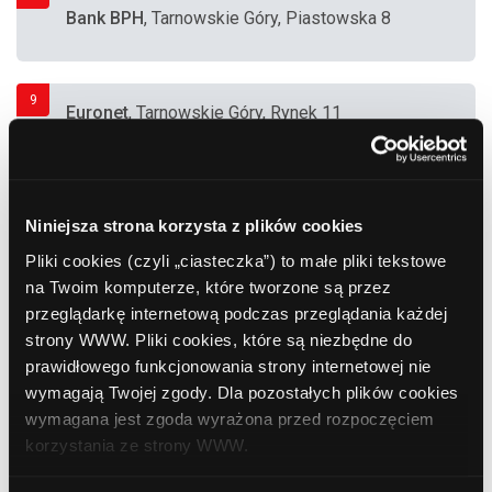
Bank BPH
, Tarnowskie Góry, Piastowska 8
9
Euronet
, Tarnowskie Góry, Rynek 11
(MultiBank)
10
Bank Polska Kasa Opieki (PEKAO SA)
,
Niniejsza strona korzysta z plików cookies
Tarnowskie Góry, Dolna 1
Pliki cookies (czyli „ciasteczka”) to małe pliki tekstowe
na Twoim komputerze, które tworzone są przez
przeglądarkę internetową podczas przeglądania każdej
11
Bank Polskiej Spółdzielczości
, Tarnowskie
strony WWW. Pliki cookies, które są niezbędne do
Góry, Bytomska 6
prawidłowego funkcjonowania strony internetowej nie
wymagają Twojej zgody. Dla pozostałych plików cookies
wymagana jest zgoda wyrażona przed rozpoczęciem
12
Bank BPH
, Tarnowskie Góry, Nakielska 1 (Hala
korzystania ze strony WWW.
Targowa)