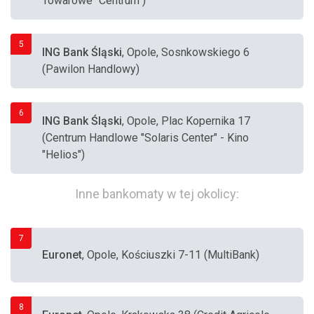
Towarowe "Centrum")
5
ING Bank Śląski
, Opole, Sosnkowskiego 6
(Pawilon Handlowy)
6
ING Bank Śląski
, Opole, Plac Kopernika 17
(Centrum Handlowe "Solaris Center" - Kino
"Helios")
Inne bankomaty w tej okolicy:
7
Euronet
, Opole, Kościuszki 7-11 (MultiBank)
8