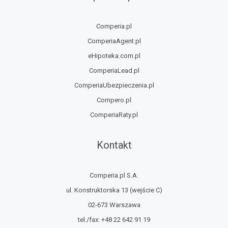
Comperia.pl
ComperiaAgent.pl
eHipoteka.com.pl
ComperiaLead.pl
ComperiaUbezpieczenia.pl
Compero.pl
ComperiaRaty.pl
Kontakt
Comperia.pl S.A.
ul. Konstruktorska 13
(wejście C)
02-673 Warszawa
tel./fax:
+48 22 642 91 19