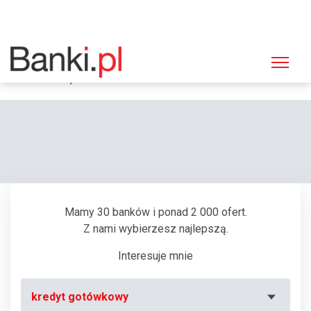
Strona główna
Bankomaty
Bankomat ING Bank Śląski, Płock, Wyszogrodzka 144 (Centrum Handlowe
"Galeria Wisła")
Mamy 30 banków i ponad 2 000 ofert.
Z nami wybierzesz najlepszą.
Interesuje mnie
kredyt gotówkowy