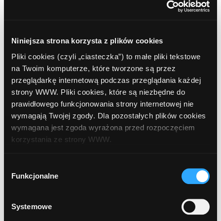
8
Citibank Handlowy
, Płock, Tumska 14
Niniejsza strona korzysta z plików cookies
Pliki cookies (czyli „ciasteczka”) to małe pliki tekstowe
na Twoim komputerze, które tworzone są przez
9
Bank Millennium S.A.
, Płock, Tumska 10
przeglądarkę internetową podczas przeglądania każdej
strony WWW. Pliki cookies, które są niezbędne do
prawidłowego funkcjonowania strony internetowej nie
wymagają Twojej zgody. Dla pozostałych plików cookies
10
wymagana jest zgoda wyrażona przed rozpoczęciem
Euronet
, Płock, Rembielińskiego 3 (Sklep)
korzystania ze strony WWW.
W każdej chwili możesz zmienić decyzję dotyczącą
11
Wybór
formy korzystania z plików cookies. Więcej:
Polityka
Funkcjonalne
Bank BPH
, Płock, Kolegialna 2
zgody
prywatności
.
Systemowe
12
Bank BPH
, Płock, Gierzyńskiego 17 (Pawilon