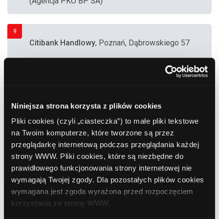
(Agencja PKO BP SA)
9
Citibank Handlowy
, Poznań, Dąbrowskiego 57
10
Bank Zachodni WBK
, Poznań, Fredry 12
Niniejsza strona korzysta z plików cookies
Pliki cookies (czyli „ciasteczka”) to małe pliki tekstowe
11
na Twoim komputerze, które tworzone są przez
Euro Bank SA
, Poznań, Św. Marcin 19
przeglądarkę internetową podczas przeglądania każdej
strony WWW. Pliki cookies, które są niezbędne do
prawidłowego funkcjonowania strony internetowej nie
12
wymagają Twojej zgody. Dla pozostałych plików cookies
Polbank EFG
, Poznań, Półwiejska 5
wymagana jest zgoda wyrażona przed rozpoczęciem
korzystania ze strony WWW.