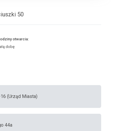
iuszki 50
odziny otwarcia:
ałą dobę
16 (Urząd Miasta)
go 44a