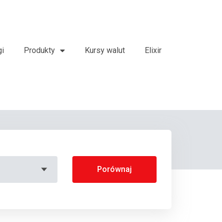
gi
Produkty
Kursy walut
Elixir
Porównaj