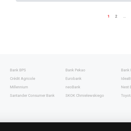
1
2
...
Bank BPS
Bank Pekao
Bank
Crédit Agricole
Eurobank
IdeaB
Millennium
neoBank
Nest 
Santander Consumer Bank
SKOK Chmielewskiego
Toyot