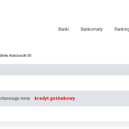
Banki
Bankomaty
Rankin
zków, Kościuszki 50
Interesuje mnie
kredyt gotówkowy