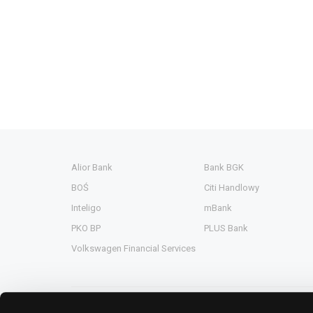
Alior Bank
Bank BGK
BOŚ
Citi Handlowy
Inteligo
mBank
PKO BP
PLUS Bank
Volkswagen Financial Services