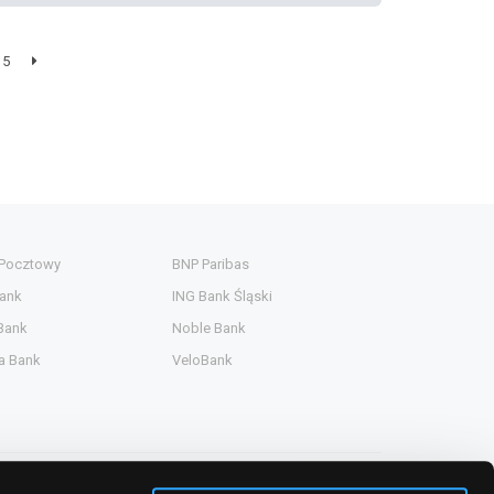
5
 Pocztowy
BNP Paribas
ank
ING Bank Śląski
Bank
Noble Bank
a Bank
VeloBank