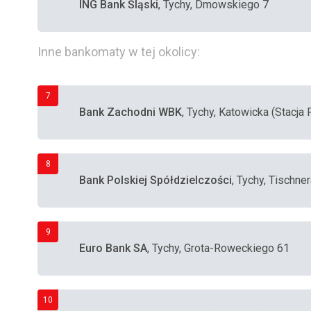
ING Bank Śląski
, Tychy, Dmowskiego 7
Inne bankomaty w tej okolicy:
7
Bank Zachodni WBK
, Tychy, Katowicka (Stacja 
8
Bank Polskiej Spółdzielczości
, Tychy, Tischner
9
Euro Bank SA
, Tychy, Grota-Roweckiego 61
10