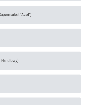
Supermarket "Azet")
ż Handlowy)