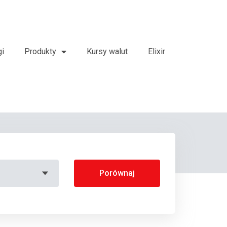
gi
Produkty
Kursy walut
Elixir
Porównaj