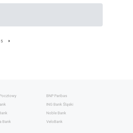
5
 Pocztowy
BNP Paribas
ank
ING Bank Śląski
Bank
Noble Bank
a Bank
VeloBank