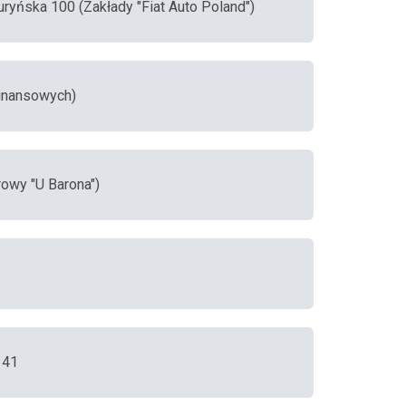
Turyńska 100 (Zakłady "Fiat Auto Poland")
Finansowych)
rowy "U Barona")
 41