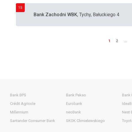
15
Bank Zachodni WBK
, Tychy, Bałuckiego 4
1
2
...
Bank BPS
Bank Pekao
Bank
Crédit Agricole
Eurobank
IdeaB
Millennium
neoBank
Nest 
Santander Consumer Bank
SKOK Chmielewskiego
Toyot