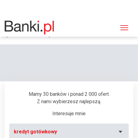
Strona główna
Bankomaty
Bankomat ING Bank Śląski, Warszawa, Plac Trzech Krzyży 10-14
(Biurowiec "Holland Park")
Mamy 30 banków i ponad 2 000 ofert.
Z nami wybierzesz najlepszą.
Interesuje mnie
kredyt gotówkowy