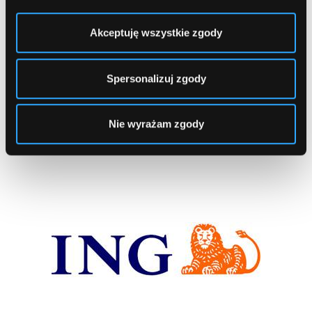
15
Bank Polska Kasa Opieki (PEKAO SA)
,
Akceptuję wszystkie zgody
Warszawa, Surowieckiego (Metro - Stacja
"Ursynów")
Spersonalizuj zgody
1
2
...
134
Nie wyrażam zgody