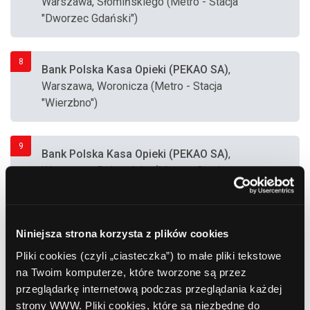
Warszawa, Słomińskiego (Metro - Stacja
"Dworzec Gdański")
8
Bank Polska Kasa Opieki (PEKAO SA)
,
Warszawa, Woronicza (Metro - Stacja
"Wierzbno")
9
Bank Polska Kasa Opieki (PEKAO SA)
,
Warszawa, Belgradzka (Metro - Stacja
"Natolin")
10
Niniejsza strona korzysta z plików cookies
Bank Polska Kasa Opieki (PEKAO SA)
,
Warszawa, Wąwozowa (Metro - Stacja
Pliki cookies (czyli „ciasteczka”) to małe pliki tekstowe
"Kabaty")
na Twoim komputerze, które tworzone są przez
przeglądarkę internetową podczas przeglądania każdej
strony WWW. Pliki cookies, które są niezbędne do