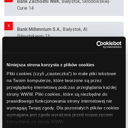
Bank Zachodni WBK
, Białystok, Skłodowskiej-
Curie 14
9
Bank Millennium S.A.
, Białystok, Al.
Piłsudskiego 13
10
Euro Bank SA
, Białystok, Produkcyjna 84
(Supermarket "Auchan")
Niniejsza strona korzysta z plików cookies
Pliki cookies (czyli „ciasteczka”) to małe pliki tekstowe
na Twoim komputerze, które tworzone są przez
11
Bank Zachodni WBK
, Białystok, Radzymińska
przeglądarkę internetową podczas przeglądania każdej
14 (Supermarket
strony WWW. Pliki cookies, które są niezbędne do
prawidłowego funkcjonowania strony internetowej nie
wymagają Twojej zgody. Dla pozostałych plików cookies
12
Bank Zachodni WBK
, Białystok, Warszawska
wymagana jest zgoda wyrażona przed rozpoczęciem
14
korzystania ze strony WWW.