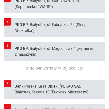
PKO BP
, Białystok, ul. Warszawska 79
(Supermarket "WARS")
5
PKO BP
, Białystok, ul. Fabryczna 22 (Sklep
"Stokrotka")
6
PKO BP
, Białystok, ul. Magnoliowa 4 (wymiana
z magazynu)
Inne bankomaty w tej okolicy:
7
Bank Polska Kasa Opieki (PEKAO SA)
,
Białystok, Dubois 10 (Budynek Mieszkalny)
8