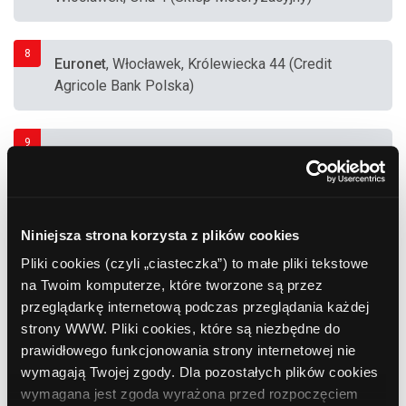
8
Euronet
, Włocławek, Królewiecka 44 (Credit
Agricole Bank Polska)
9
ING Bank Śląski
, Włocławek, Kościuszki 18-20
10
Niniejsza strona korzysta z plików cookies
Bank Zachodni WBK
, Włocławek, Kruszyńska
17-27 (Supermarket "Tesco")
Pliki cookies (czyli „ciasteczka”) to małe pliki tekstowe
na Twoim komputerze, które tworzone są przez
przeglądarkę internetową podczas przeglądania każdej
11
strony WWW. Pliki cookies, które są niezbędne do
Bank Millennium S.A.
, Włocławek, Promienna
prawidłowego funkcjonowania strony internetowej nie
5 (Sklep)
wymagają Twojej zgody. Dla pozostałych plików cookies
wymagana jest zgoda wyrażona przed rozpoczęciem