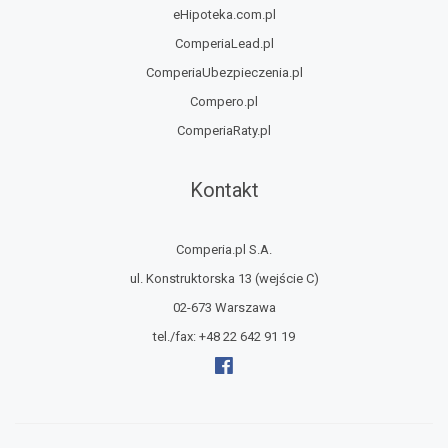
eHipoteka.com.pl
ComperiaLead.pl
ComperiaUbezpieczenia.pl
Compero.pl
ComperiaRaty.pl
Kontakt
Comperia.pl S.A.
ul. Konstruktorska 13
(wejście C)
02-673 Warszawa
tel./fax:
+48 22 642 91 19