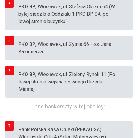
4
PKO BP
, Włocławek, ul. Stefana Okrzei 64 (W
byłej siedzibie Oddziału 1 PKO BP SA; po
lewej stronie budynku.)
5
PKO BP
, Włocławek, ul. Żytnia 66 - os. Jana
Kazimierza
6
PKO BP
, Włocławek, ul. Zielony Rynek 11 (Po
lewej stronie wejścia głównego Urzędu
Miasta)
Inne bankomaty w tej okolicy:
7
Bank Polska Kasa Opieki (PEKAO SA)
,
Włocławek, Orla 4 (Sklep Motoryzacyjny)