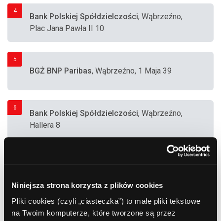
4
Bank Polskiej Spółdzielczości
, Wąbrzeźno,
Plac Jana Pawła II 10
5
BGŻ BNP Paribas
, Wąbrzeźno, 1 Maja 39
6
Bank Polskiej Spółdzielczości
, Wąbrzeźno,
Hallera 8
7
Bank Millennium S.A.
, Wąbrzeźno, 1 Maja 43
(Sklep)
Niniejsza strona korzysta z plików cookies
Pliki cookies (czyli „ciasteczka”) to małe pliki tekstowe
8
na Twoim komputerze, które tworzone są przez
Euronet
, Wąbrzeźno, Mestwina 7