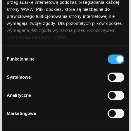
przeglądarkę internetową podczas przeglądania każdej
strony WWW. Pliki cookies, które są niezbędne do
prawidłowego funkcjonowania strony internetowej nie
9
PKO BP
, Wąbrzeźno, ul. Generała Sikorskiego
wymagają Twojej zgody. Dla pozostałych plików cookies
9
wymagana jest zgoda wyrażona przed rozpoczęciem
korzystania ze strony WWW.
10
PKO BP
, Wąbrzeźno, ul. Grudziądzka 46 (W
W każdej chwili możesz zmienić decyzję dotyczącą
Wybór
wiatrołapie po lewej stronie wejścia głównego
formy korzystania z plików cookies. Więcej:
Polityka
Funkcjonalne
zgody
sklepu BIEDRONKA)
prywatności
.
Systemowe
Analityczne
Marketingowe