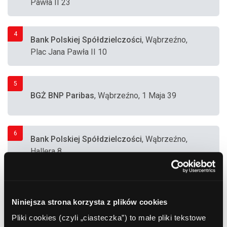
Pawła II 23
4
Bank Polskiej Spółdzielczości
, Wąbrzeźno,
Plac Jana Pawła II 10
5
BGŻ BNP Paribas
, Wąbrzeźno, 1 Maja 39
6
Bank Polskiej Spółdzielczości
, Wąbrzeźno,
Hallera 8
7
Bank Millennium S.A.
, Wąbrzeźno, 1 Maja 43
(Sklep)
Niniejsza strona korzysta z plików cookies
Pliki cookies (czyli „ciasteczka”) to małe pliki tekstowe