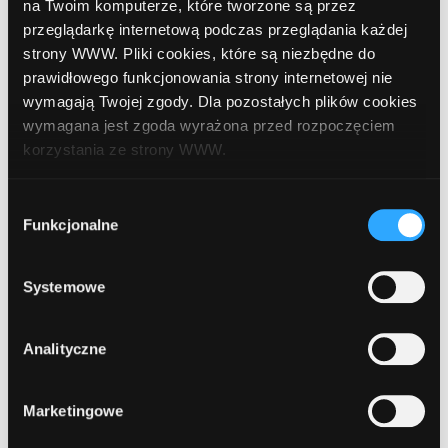
na Twoim komputerze, które tworzone są przez
8
przeglądarkę internetową podczas przeglądania każdej
Euronet
, Wąbrzeźno, Mestwina 7
strony WWW. Pliki cookies, które są niezbędne do
prawidłowego funkcjonowania strony internetowej nie
wymagają Twojej zgody. Dla pozostałych plików cookies
9
PKO BP
, Wąbrzeźno, ul. Generała Sikorskiego
wymagana jest zgoda wyrażona przed rozpoczęciem
9
korzystania ze strony WWW.
W każdej chwili możesz zmienić decyzję dotyczącą
Wybór
10
PKO BP
, Wąbrzeźno, ul. Grudziądzka 46 (W
formy korzystania z plików cookies. Więcej:
Polityka
Funkcjonalne
zgody
wiatrołapie po lewej stronie wejścia głównego
prywatności
.
sklepu BIEDRONKA)
Systemowe
Analityczne
Marketingowe